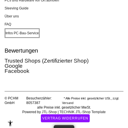
PCs und Hardware vor Ort abholen
Sleeving Guide
Über uns
FAQ
Infos PC-Bau-Service
Bewertungen
Trusted Shops (Zertifizierter Shop)
Google
Facebook
© PCHM
Besucherzähler:
* Alle Preise inkl. gesetzlicher USt., zzgl.
GmbH
8057387
Versand
alle Preise inkl. gesetzlicher MwSt.
Powered by
JTL-Shop
|
TECHNIK JTL-Shop Template
VERTRAG WIDERRUFEN