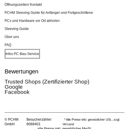
Öffnungszeiten/ Kontakt
PCHM Sleeving Guide für Anfänger und Fortgeschrittene
PCs und Hardware vor Ort abholen
Sleeving Guide
Über uns
FAQ
Infos PC-Bau-Service
Bewertungen
Trusted Shops (Zertifizierter Shop)
Google
Facebook
© PCHM
Besucherzähler:
* Alle Preise inkl. gesetzlicher USt., zzgl.
GmbH
8068401
Versand
alle Preise inkl. gesetzlicher MwSt.