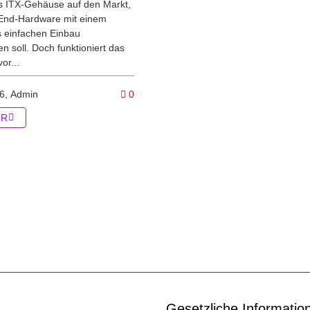
 ITX-Gehäuse auf den Markt,
End-Hardware mit einem
 einfachen Einbau
n soll. Doch funktioniert das
vor...
tikel Hardware Bundles zum upgraden und selbst bauen
Kommentare zum Artikel NZXT H2 – ITX
6,
Admin
0
ER
Gesetzliche Informatio