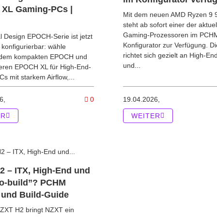
XL Gaming-PCs |
Mit dem neuen AMD Ryzen 9
steht ab sofort einer der aktuel
Gaming-Prozessoren im PCH
l Design EPOCH-Serie ist jetzt
Konfigurator zur Verfügung. D
konfigurierbar: wähle
richtet sich gezielt an High-E
 dem kompakten EPOCH und
und...
eren EPOCH XL für High-End-
 mit starkem Airflow,...
tikel MSI Gaming-PCs & MSI Konfiguratoren | PCHM
Kommentare zum Artikel Fractal Des
6,
0
19.04.2026,
ER
WEITER
2 – ITX, High-End und
to-build”? PCHM
 und Build-Guide
ZXT H2 bringt NZXT ein