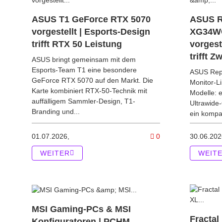
ASUS T1 GeForce RTX 5070
ASUS R
vorgestellt | Esports-Design
XG34W
trifft RTX 50 Leistung
vorgest
trifft Z
ASUS bringt gemeinsam mit dem
Esports-Team T1 eine besondere
ASUS Repu
GeForce RTX 5070 auf den Markt. Die
Monitor-L
Karte kombiniert RTX-50-Technik mit
Modelle: e
auffälligem Sammler-Design, T1-
Ultrawide
Branding und...
ein kompak
Kommentare zum Art
01.07.2026,
0
30.06.202
WEITER
WEIT
MSI Gaming-PCs & MSI
Fracta
Konfiguratoren | PCHM