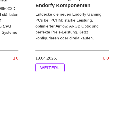
Endorfy Komponenten
 9850X3D
Entdecke die neuen Endorfy Gaming
l stärksten
PCs bei PCHM: starke Leistung,
M
optimierter Airflow, ARGB Optik und
ie CPU
perfekte Preis-Leistung. Jetzt
nd Systeme
konfigurieren oder direkt kaufen.
ign EPOCH & EPOCH XL Gaming-PCs | PCHM
Kommentare zum Artikel AMD Ryzen 9 9850X3D jetzt im Konf
Kommentar
0
19.04.2026,
0
WEITER