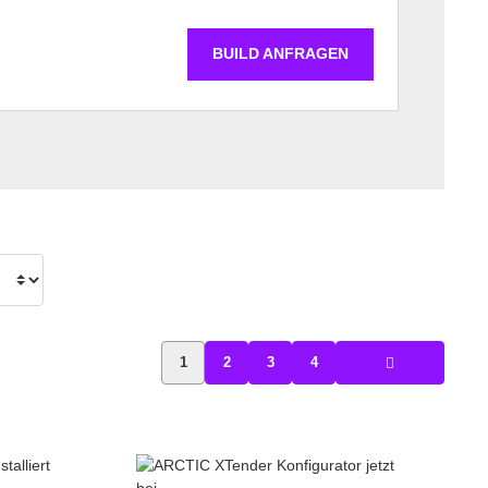
BUILD ANFRAGEN
1
2
3
4