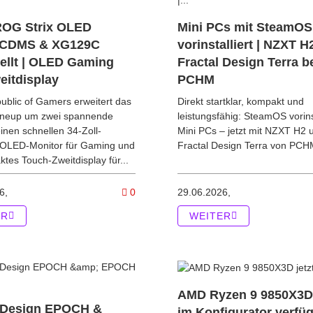
OG Strix OLED
Mini PCs mit SteamOS
CDMS & XG129C
vorinstalliert | NZXT H
ellt | OLED Gaming
Fractal Design Terra b
weitdisplay
PCHM
blic of Gamers erweitert das
Direkt startklar, kompakt und
ineup um zwei spannende
leistungsfähig: SteamOS vorinst
inen schnellen 34-Zoll-
Mini PCs – jetzt mit NZXT H2 
-OLED-Monitor für Gaming und
Fractal Design Terra von PCH
tes Touch-Zweitdisplay für...
ikel ASUS T1 GeForce RTX 5070 vorgestellt | Esports-Design trifft RT
Kommentare zum Artikel ASUS ROG Stri
6,
0
29.06.2026,
ER
WEITER
AMD Ryzen 9 9850X3D 
l Design EPOCH &
im Konfigurator verfü