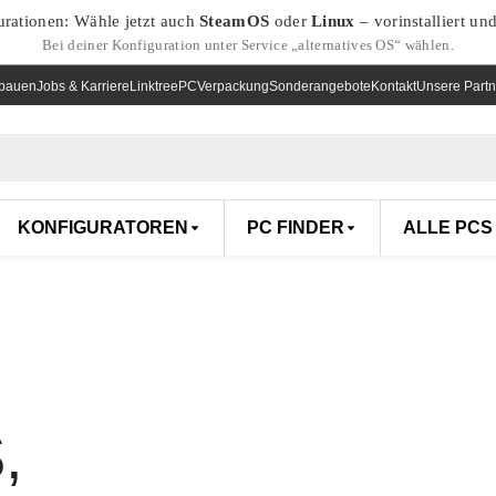
urationen: Wähle jetzt auch
SteamOS
oder
Linux
– vorinstalliert un
Bei deiner Konfiguration unter Service „alternatives OS“ wählen.
nbauen
Jobs & Karriere
Linktree
PCVerpackung
Sonderangebote
Kontakt
Unsere Partn
KONFIGURATOREN
PC FINDER
ALLE PCS
,