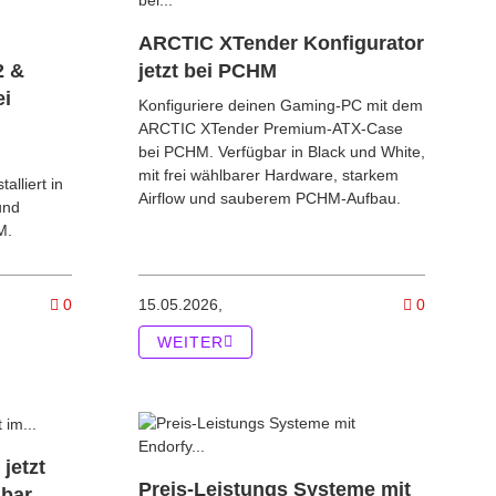
ARCTIC XTender Konfigurator
2 &
jetzt bei PCHM
ei
Konfiguriere deinen Gaming-PC mit dem
ARCTIC XTender Premium-ATX-Case
bei PCHM. Verfügbar in Black und White,
mit frei wählbarer Hardware, starkem
alliert in
Airflow und sauberem PCHM-Aufbau.
und
M.
X 50 Leistung
x OLED XG34WCDMS & XG129C vorgestellt | OLED Gaming trifft Zwei
Kommentare zum Artikel Mini PCs mit SteamOS vorinstallier
Kommentar
0
15.05.2026,
0
WEITER
jetzt
Preis-Leistungs Systeme mit
gbar