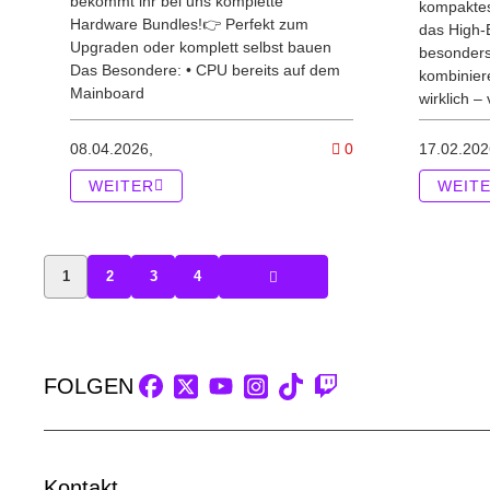
bekommt ihr bei uns komplette
kompaktes
Hardware Bundles!👉 Perfekt zum
das High-
Upgraden oder komplett selbst bauen
besonders
Das Besondere: • CPU bereits auf dem
kombiniere
Mainboard
wirklich – 
Kommentare zum Ar
08.04.2026,
0
17.02.202
WEITER
WEIT
1
2
3
4
FOLGEN
Kontakt