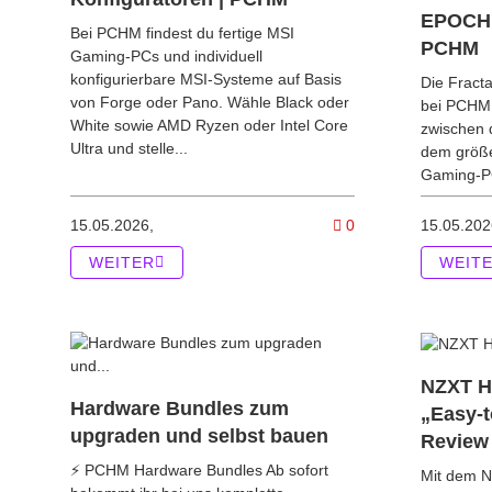
EPOCH 
Bei PCHM findest du fertige MSI
PCHM
Gaming-PCs und individuell
konfigurierbare MSI-Systeme auf Basis
Die Fracta
von Forge oder Pano. Wähle Black oder
bei PCHM 
White sowie AMD Ryzen oder Intel Core
zwischen
Ultra und stelle...
dem größ
Gaming-PCs
Kommentare zum Ar
15.05.2026,
0
15.05.202
WEITER
WEIT
NZXT H
Hardware Bundles zum
„Easy-
upgraden und selbst bauen
Review
⚡ PCHM Hardware Bundles Ab sofort
Mit dem N