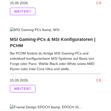
Komme
15.05.2026,
0
WEITER
MSI Gaming-PCs & MSI Konfiguratoren |
PCHM
Bei PCHM findest du fertige MSI Gaming-PCs und
individuell konfigurierbare MSI-Systeme auf Basis von
Forge oder Pano. Wähle Black oder White sowie AMD
Ryzen oder Intel Core Ultra und stelle...
Komme
15.05.2026,
0
WEITER