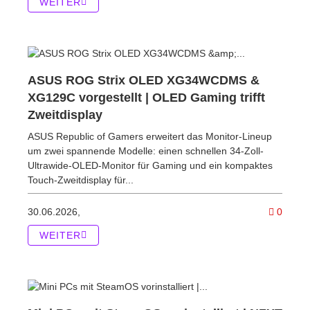
WEITER
ASUS ROG Strix OLED XG34WCDMS &
XG129C vorgestellt | OLED Gaming trifft
Zweitdisplay
ASUS Republic of Gamers erweitert das Monitor-Lineup
um zwei spannende Modelle: einen schnellen 34-Zoll-
Ultrawide-OLED-Monitor für Gaming und ein kompaktes
Touch-Zweitdisplay für...
Komme
30.06.2026,
0
WEITER