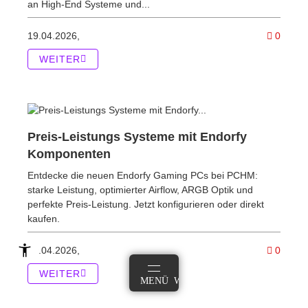
an High-End Systeme und...
Kommen
19.04.2026,
0
WEITER
Preis-Leistungs Systeme mit Endorfy
Komponenten
Entdecke die neuen Endorfy Gaming PCs bei PCHM:
starke Leistung, optimierter Airflow, ARGB Optik und
perfekte Preis-Leistung. Jetzt konfigurieren oder direkt
kaufen.
Komme
19.04.2026,
0
WEITER
ANMELDEN
MENÜ
WARENKORB