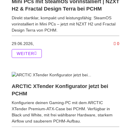
Mini PCs mit SteamOS vorinstalliert | NZXT
H2 & Fractal Design Terra bei PCHM
Direkt startklar, kompakt und leistungsfähig: SteamOS
vorinstalliert in Mini PCs – jetzt mit NZXT H2 und Fractal
Design Terra von PCHM.
Kommen
29.06.2026,
0
WEITER
ARCTIC XTender Konfigurator jetzt bei
PCHM
Konfiguriere deinen Gaming-PC mit dem ARCTIC
XTender Premium-ATX-Case bei PCHM. Verfügbar in
Black und White, mit frei wählbarer Hardware, starkem
Airflow und sauberem PCHM-Aufbau.