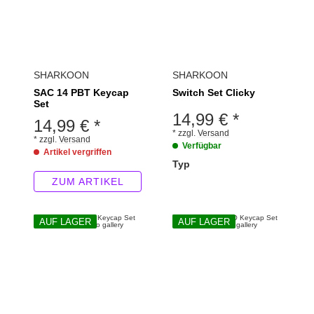
SHARKOON
SHARKOON
SAC 14 PBT Keycap
Switch Set Clicky
Set
14,99 €
*
14,99 €
*
*
zzgl.
Versand
*
zzgl.
Versand
Verfügbar
Artikel vergriffen
Typ
wählen
Bitte wählen Sie eine Variation.
ZUM ARTIKEL
AUF LAGER
AUF LAGER