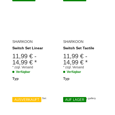
SHARKOON
SHARKOON
Switch Set Linear
Switch Set Tactile
11,99 €
-
11,99 €
-
14,99 €
*
14,99 €
*
*
zzgl.
Versand
*
zzgl.
Versand
Verfügbar
Verfügbar
Typ
Typ
wählen
wählen
Bitte wählen Sie eine Variation.
Bitte wählen Sie eine Variation.
AUSVERKAUFT
AUF LAGER