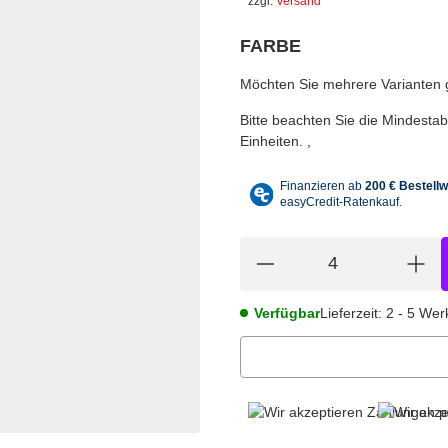
*
zzgl.
Versand
FARBE
wählen
Bitte wählen Sie eine Variation.
Möchten Sie mehrere Varianten gl
Bitte beachten Sie die Mindest
Einheiten.
Verfügbar
Lieferzeit:
2 - 5 We