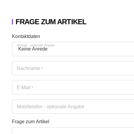
FRAGE ZUM ARTIKEL
Honeypot
Kontaktdaten
Anrede
- optionale Angabe
Nachname
*
E-Mail
*
Mobiltelefon
- optionale Angabe
Frage zum Artikel
Ihre Frage
Frage zum Artikel