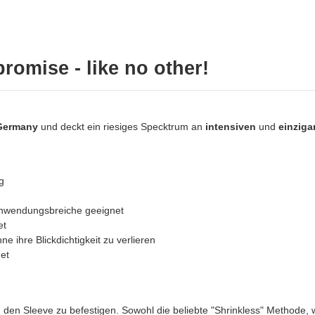
omise - like no other!
Germany
und deckt ein riesiges Specktrum an
intensiven
und
einziga
g
Anwendungsbreiche geeignet
et
 ihre Blickdichtigkeit zu verlieren
et
 den Sleeve zu befestigen. Sowohl die beliebte "Shrinkless" Methode, 