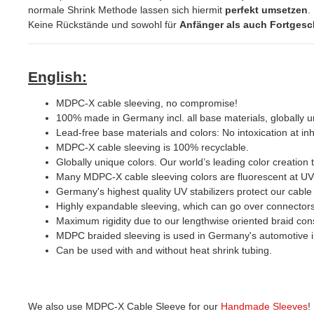
normale Shrink Methode lassen sich hiermit
perfekt umsetzen
.
Keine Rückstände und sowohl für
Anfänger als auch Fortgesc
English:
MDPC-X cable sleeving, no compromise!
100% made in Germany incl. all base materials, globally u
Lead-free base materials and colors: No intoxication at inh
MDPC-X cable sleeving is 100% recyclable.
Globally unique colors. Our world’s leading color creation t
Many MDPC-X cable sleeving colors are fluorescent at UV-
Germany's highest quality UV stabilizers protect our cabl
Highly expandable sleeving, which can go over connectors
Maximum rigidity due to our lengthwise oriented braid const
MDPC braided sleeving is used in Germany's automotive in
Can be used with and without heat shrink tubing.
We also use MDPC-X Cable Sleeve for our
Handmade Sleeves
!