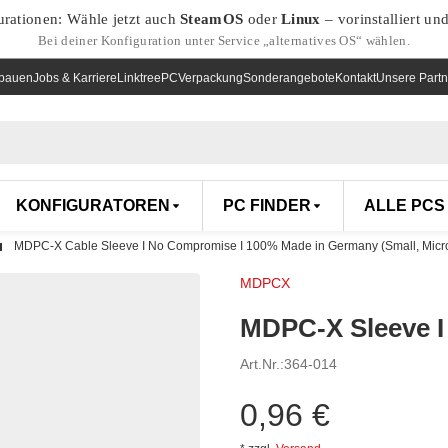
urationen: Wähle jetzt auch
SteamOS
oder
Linux
– vorinstalliert un
Bei deiner Konfiguration unter Service „alternatives OS“ wählen.
nbauen
Jobs & Karriere
Linktree
PCVerpackung
Sonderangebote
Kontakt
Unsere Partn
KONFIGURATOREN
PC FINDER
ALLE PCS
MDPC-X Cable Sleeve I No Compromise I 100% Made in Germany (Small, Micro
MDPCX
MDPC-X Sleeve I
Art.Nr.:
364-014
0,96 €