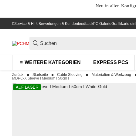
Neu in allen Konfig
Service & Hilfe
Bewertungen & Kundenfeedback
PC Galerie
Grafikkarte ei
WEITERE KATEGORIEN
EXPRESS PCS
Zurück
Startseite
Cable Sleeving
Materialien & Werkzeug
MDPC-X Sleeve I Medium I 50cm I
AUF LAGER