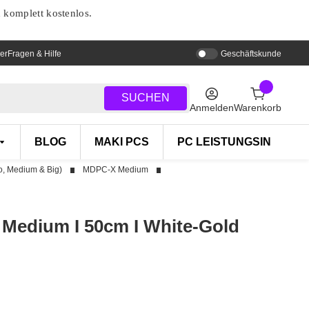
d komplett kostenlos.
er
Fragen & Hilfe
Geschäftskunde
SUCHEN
Anmelden
Warenkorb
BLOG
MAKI PCS
PC LEISTUNGSINDEX
, Medium & Big)
MDPC-X Medium
 Medium I 50cm I White-Gold