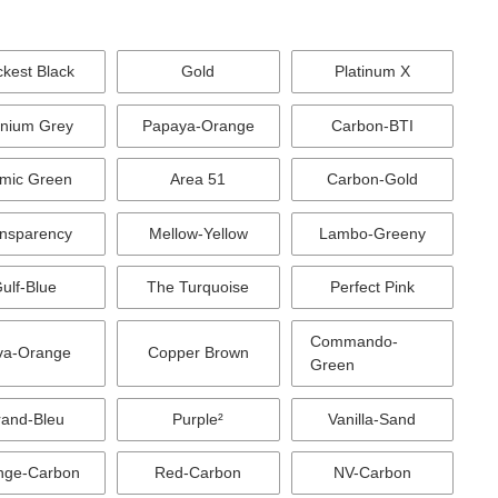
ckest Black
Gold
Platinum X
anium Grey
Papaya-Orange
Carbon-BTI
mic Green
Area 51
Carbon-Gold
nsparency
Mellow-Yellow
Lambo-Greeny
ulf-Blue
The Turquoise
Perfect Pink
Commando-
va-Orange
Copper Brown
Green
and-Bleu
Purple²
Vanilla-Sand
nge-Carbon
Red-Carbon
NV-Carbon