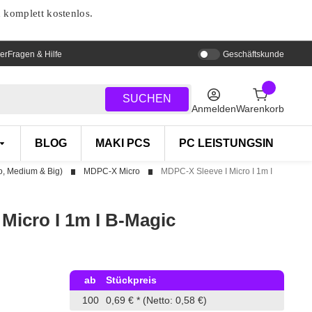
d komplett kostenlos.
er
Fragen & Hilfe
Geschäftskunde
SUCHEN
Anmelden
Warenkorb
BLOG
MAKI PCS
PC LEISTUNGSINDEX
, Medium & Big)
MDPC-X Micro
MDPC-X Sleeve I Micro I 1m I
Micro I 1m I B-Magic
ab
Stückpreis
100
0,69 €
*
(Netto: 0,58 €)