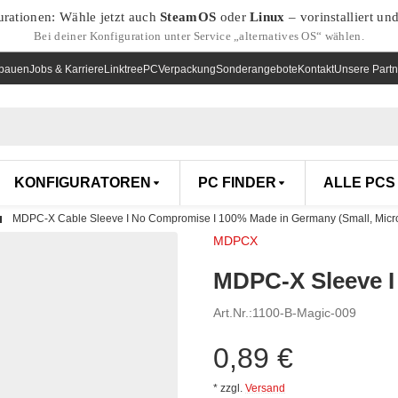
urationen: Wähle jetzt auch
SteamOS
oder
Linux
– vorinstalliert un
Bei deiner Konfiguration unter Service „alternatives OS“ wählen.
nbauen
Jobs & Karriere
Linktree
PCVerpackung
Sonderangebote
Kontakt
Unsere Partn
KONFIGURATOREN
PC FINDER
ALLE PCS
MDPC-X Cable Sleeve I No Compromise I 100% Made in Germany (Small, Micro
MDPCX
MDPC-X Sleeve I 
Art.Nr.:
1100-B-Magic-009
0,89 €
*
zzgl.
Versand