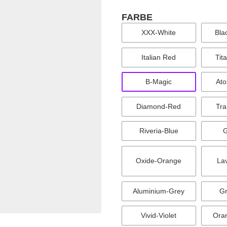
FARBE
wählen
XXX-White
Bla
Italian Red
Tit
B-Magic
Ato
Diamond-Red
Tra
Riveria-Blue
G
Oxide-Orange
La
Aluminium-Grey
Gr
Vivid-Violet
Ora