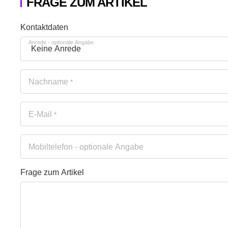
FRAGE ZUM ARTIKEL
Honeypot
Kontaktdaten
Anrede
- optionale Angabe
Nachname
*
E-Mail
*
Mobiltelefon
- optionale Angabe
Frage zum Artikel
Ihre Frage
Frage zum Artikel