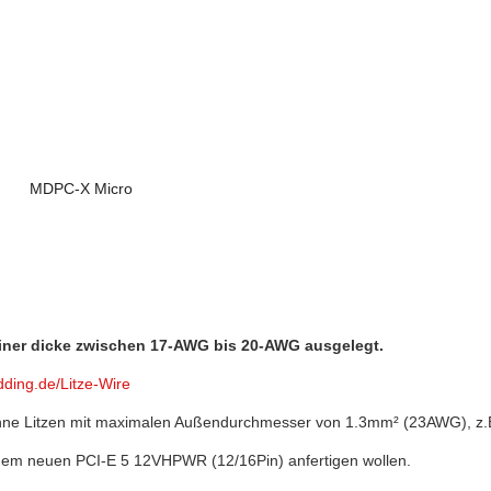
MDPC-X Micro
einer dicke zwischen 17-AWG bis 20-AWG ausgelegt.
ding.de/Litze-Wire
nne Litzen mit maximalen Außendurchmesser von 1.3mm² (23AWG), z.B
it dem neuen PCI-E 5 12VHPWR (12/16Pin) anfertigen wollen.