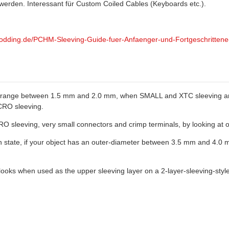
 werden. Interessant für Custom Coiled Cables (Keyboards etc.).
modding.de/PCHM-Sleeving-Guide-fuer-Anfaenger-und-Fortgeschritte
er range between 1.5 mm and 2.0 mm, when SMALL and XTC sleeving are al
ICRO sleeving.
ICRO sleeving, very small connectors and crimp terminals, by looking 
on state, if your object has an outer-diameter between 3.5 mm and 4.0 
 looks when used as the upper sleeving layer on a 2-layer-sleeving-sty