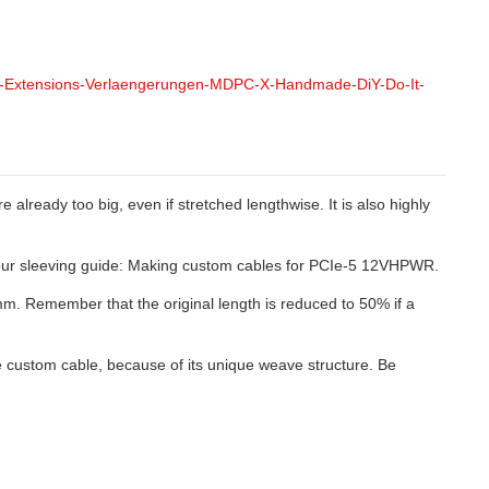
ne-Extensions-Verlaengerungen-MDPC-X-Handmade-DiY-Do-It-
ready too big, even if stretched lengthwise. It is also highly
at our sleeving guide: Making custom cables for PCIe-5 12VHPWR.
mm. Remember that the original length is reduced to 50% if a
le custom cable, because of its unique weave structure. Be