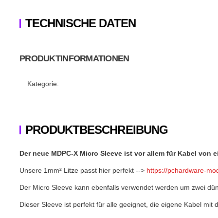
TECHNISCHE DATEN
PRODUKTINFORMATIONEN
Produkteigenschaft
Wert
Kategorie:
PRODUKTBESCHREIBUNG
Der neue MDPC-X Micro Sleeve ist vor allem für Kabel von 
Unsere 1mm² Litze passt hier perfekt -->
https://pchardware-mod
Der Micro Sleeve kann ebenfalls verwendet werden um zwei dü
Dieser Sleeve ist perfekt für alle geeignet, die eigene Kabel m