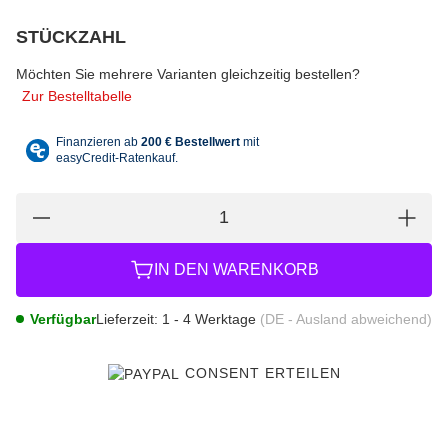
STÜCKZAHL
wählen
Bitte wählen Sie eine Variation.
Möchten Sie mehrere Varianten gleichzeitig bestellen?
Zur Bestelltabelle
IN DEN WARENKORB
Verfügbar
Lieferzeit:
1 - 4 Werktage
(DE - Ausland abweichend)
CONSENT ERTEILEN