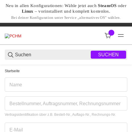
Neu in allen Konfigurationen: Wähle jetzt auch
SteamOS
oder
Linux
– vorinstalliert und komplett kostenlos.
Bei deiner Konfiguration unter Service „alternatives OS“ wählen.
SUCHEN
Startseite
Entdecke hochwertige Ga
Honeypot
Name
Bestellnummer, Auftragsnummer, Rechnungsnummer
Vertragsidentifikation über z.B. Bestell-Nr., Auftags-Nr., Rechnungs-Nr.
E-Mail