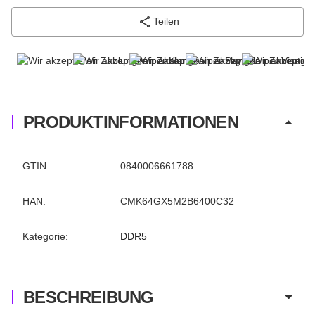
Teilen
PRODUKTINFORMATIONEN
Produkteigenschaft
Wert
GTIN:
0840006661788
HAN:
CMK64GX5M2B6400C32
Kategorie:
DDR5
BESCHREIBUNG