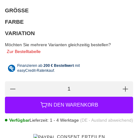
GRÖSSE
wählen
Bitte wählen Sie eine Variation.
FARBE
wählen
Bitte wählen Sie eine Variation.
VARIATION
wählen
Bitte wählen Sie eine Variation.
Möchten Sie mehrere Varianten gleichzeitig bestellen?
Zur Bestelltabelle
IN DEN WARENKORB
Verfügbar
Lieferzeit:
1 - 4 Werktage
(DE - Ausland abweichend)
CONSENT ERTEILEN