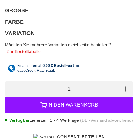
GRÖSSE
wählen
Bitte wählen Sie eine Variation.
FARBE
wählen
Bitte wählen Sie eine Variation.
VARIATION
wählen
Bitte wählen Sie eine Variation.
Möchten Sie mehrere Varianten gleichzeitig bestellen?
Zur Bestelltabelle
IN DEN WARENKORB
Verfügbar
Lieferzeit:
1 - 4 Werktage
(DE - Ausland abweichend)
CONSENT ERTEILEN