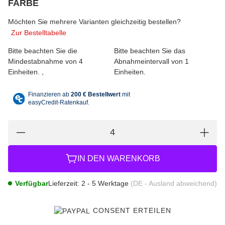
FARBE
wählen
Bitte wählen Sie eine Variation.
Möchten Sie mehrere Varianten gleichzeitig bestellen?
Zur Bestelltabelle
Bitte beachten Sie die
Bitte beachten Sie das
Mindestabnahme von 4
Abnahmeintervall von 1
Einheiten.
Einheiten.
IN DEN WARENKORB
Verfügbar
Lieferzeit:
2 - 5 Werktage
(DE - Ausland abweichend)
CONSENT ERTEILEN