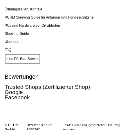
Öffnungszeiten/ Kontakt
PCHM Sleeving Guide für Anfänger und Fortgeschrittene
PCs und Hardware vor Ort abholen
Sleeving Guide
Über uns
FAQ
Infos PC-Bau-Service
Bewertungen
Trusted Shops (Zertifizierter Shop)
Google
Facebook
© PCHM
Besucherzähler:
* Alle Preise inkl. gesetzlicher USt., zzgl.
GmbH
8052681
Versand