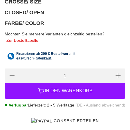
GRÖSSE/ SIZE
wählen
Bitte wählen Sie eine Variation.
CLOSED/ OPEN
wählen
Bitte wählen Sie eine Variation.
FARBE/ COLOR
wählen
Bitte wählen Sie eine Variation.
Möchten Sie mehrere Varianten gleichzeitig bestellen?
Zur Bestelltabelle
IN DEN WARENKORB
Verfügbar
Lieferzeit:
2 - 5 Werktage
(DE - Ausland abweichend)
CONSENT ERTEILEN