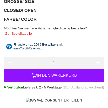
GRÖSSE/ SIZE
wählen
Bitte wählen Sie eine Variation.
CLOSED/ OPEN
wählen
Bitte wählen Sie eine Variation.
FARBE/ COLOR
wählen
Bitte wählen Sie eine Variation.
Möchten Sie mehrere Varianten gleichzeitig bestellen?
Zur Bestelltabelle
IN DEN WARENKORB
Verfügbar
Lieferzeit:
2 - 5 Werktage
(DE - Ausland abweichend)
CONSENT ERTEILEN