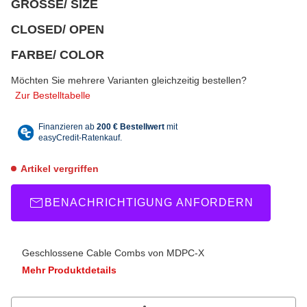
GRÖSSE/ SIZE
wählen
Bitte wählen Sie eine Variation.
CLOSED/ OPEN
wählen
Bitte wählen Sie eine Variation.
FARBE/ COLOR
wählen
Bitte wählen Sie eine Variation.
Möchten Sie mehrere Varianten gleichzeitig bestellen?
Zur Bestelltabelle
Artikel vergriffen
BENACHRICHTIGUNG ANFORDERN
Geschlossene Cable Combs von MDPC-X
Mehr Produktdetails