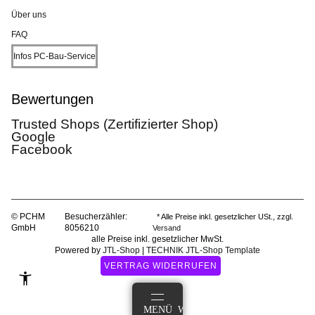
Über uns
FAQ
Infos PC-Bau-Service
Bewertungen
Trusted Shops (Zertifizierter Shop)
Google
Facebook
© PCHM
Besucherzähler:
* Alle Preise inkl. gesetzlicher USt., zzgl.
GmbH
8056210
Versand
alle Preise inkl. gesetzlicher MwSt.
Powered by
JTL-Shop
|
TECHNIK JTL-Shop Template
VERTRAG WIDERRUFEN
ANMELDEN
MENÜ
WARENKORB