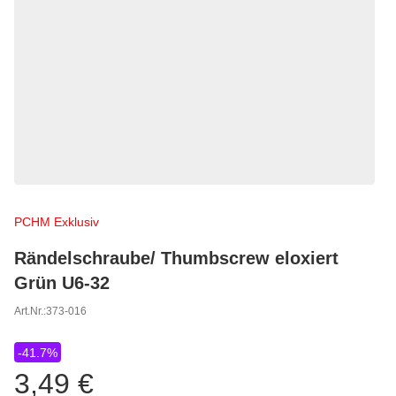
PCHM Exklusiv
Rändelschraube/ Thumbscrew eloxiert
Grün U6-32
Art.Nr.:
373-016
-41.7%
3,49 €