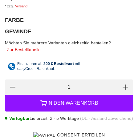
*
zzgl.
Versand
FARBE
wählen
Bitte wählen Sie eine Variation.
GEWINDE
wählen
Bitte wählen Sie eine Variation.
Möchten Sie mehrere Varianten gleichzeitig bestellen?
Zur Bestelltabelle
IN DEN WARENKORB
Verfügbar
Lieferzeit:
2 - 5 Werktage
(DE - Ausland abweichend)
CONSENT ERTEILEN