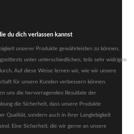
die du dich verlassen kannst
bigkeit unserer Produkte gewährleisten zu können,
gzeittests unter unterschiedlichen, teils sehr widrigen
rch. Auf diese Weise lernen wir, wie wir unsere
rhaft für unsere Kunden verbessern können.
en uns die hervorragenden Resultate der
bung die Sicherheit, dass unsere Produkte
rer Qualität, sondern auch in ihrer Langlebigkeit
ind. Eine Sicherheit, die wir gerne an unsere