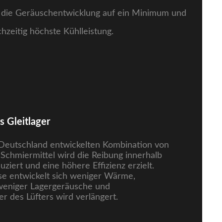
t die Geräuschentwicklung auf ein Minimum und
chzeitig höchste Kühlleistung.
 Gleitlager
 Deutschland entwickelten Kombination von
Schmiermittel wird die Reibung innerhalb
uziert und eine höhere Effizienz erzielt.
se entwickelt sich weniger Wärme,
weniger Lagergeräusche und
r des Lüfters wird verlängert.