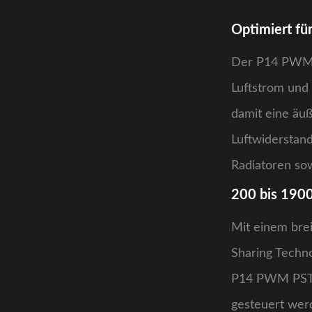
Optimiert fü
Der P14 PWM P
Luftstrom und 
damit eine äuß
Luftwiderstand
Radiatoren sow
200 bis 190
Mit einem bre
Sharing Techno
P14 PWM PST A
gesteuert wer