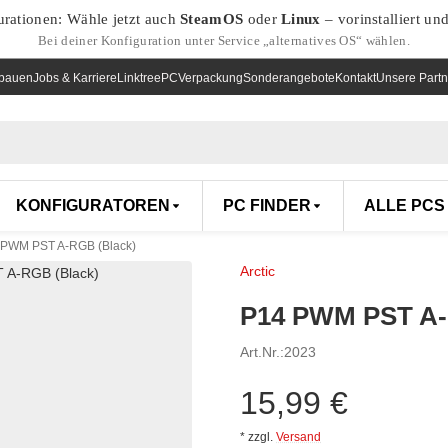
urationen: Wähle jetzt auch
SteamOS
oder
Linux
– vorinstalliert un
Bei deiner Konfiguration unter Service „alternatives OS“ wählen.
nbauen
Jobs & Karriere
Linktree
PCVerpackung
Sonderangebote
Kontakt
Unsere Partn
KONFIGURATOREN
PC FINDER
ALLE PCS
 PWM PST A-RGB (Black)
Arctic
P14 PWM PST A-
Art.Nr.:
2023
15,99 €
*
zzgl.
Versand