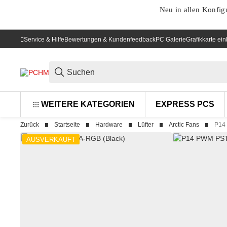
Neu in allen Konfig
Service & Hilfe
Bewertungen & Kundenfeedback
PC Galerie
Grafikkarte ei
WEITERE KATEGORIEN
EXPRESS PCS
Zurück
Startseite
Hardware
Lüfter
Arctic Fans
P14
AUSVERKAUFT