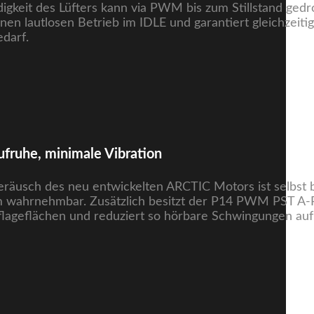
gkeit des Lüfters kann via PWM bis zum Stillstand gedr
inen lautlosen Betrieb im IDLE und garantiert gleichzeiti
edarf.
fruhe, minimale Vibration
räusch des neu entwickelten ARCTIC Motors ist selbst b
 wahrnehmbar. Zusätzlich besitzt der P14 PWM PST A
lageflächen und reduziert so hörbare Schwingungen au