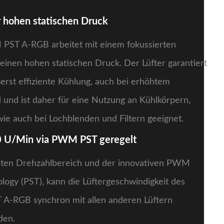
r hohen statischen Druck
ST A-RGB arbeitet mit einem fokussierten
einen hohen statischen Druck. Der Lüfter garantiert
erst effiziente Kühlung, auch bei erhöhtem
 und ist daher für eine Nutzung an Kühlkörpern,
ie auch bei Lochblenden und Filtern geeignet.
0 U/Min via PWM PST geregelt
iten Drehzahlbereich und der innovativen PWM
logy (PST), kann die Lüftergeschwindigkeit des
-RGB synchron mit allen anderen Lüftern
den.