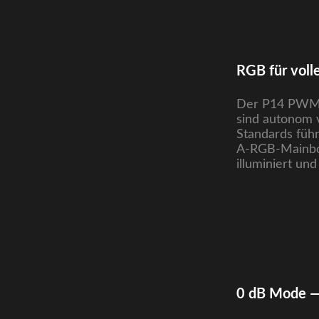
RGB für voll
Der P14 PWM P
sind autonom 
Standards führ
A-RGB-Mainboa
illuminiert un
0 dB Mode —