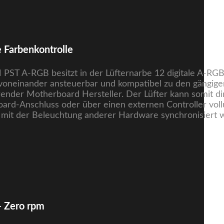
e Farbenkontrolle
ST A-RGB besitzt in der Lüfternarbe 12 digitale A-RGB
voneinander ansteuerbar und kompatibel zu den gängig
ender Motherboard Hersteller. Der Lüfter kann somit di
rd-Anschluss oder über einen externen Controller voll
d mit der Beleuchtung anderer Hardware synchronisiert 
 Zero rpm