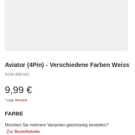
Aviator (4Pin) - Verschiedene Farben Weiss
Art.Nr.:
688-001
9,99 €
*
zzgl.
Versand
FARBE
wählen
Bitte wählen Sie eine Variation.
Möchten Sie mehrere Varianten gleichzeitig bestellen?
Zur Bestelltabelle