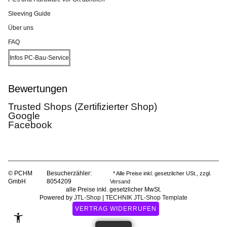
Sleeving Guide
Über uns
FAQ
Infos PC-Bau-Service
Bewertungen
Trusted Shops (Zertifizierter Shop)
Google
Facebook
© PCHM
Besucherzähler:
* Alle Preise inkl. gesetzlicher USt., zzgl.
GmbH
8054209
Versand
alle Preise inkl. gesetzlicher MwSt.
Powered by
JTL-Shop
|
TECHNIK JTL-Shop Template
VERTRAG WIDERRUFEN