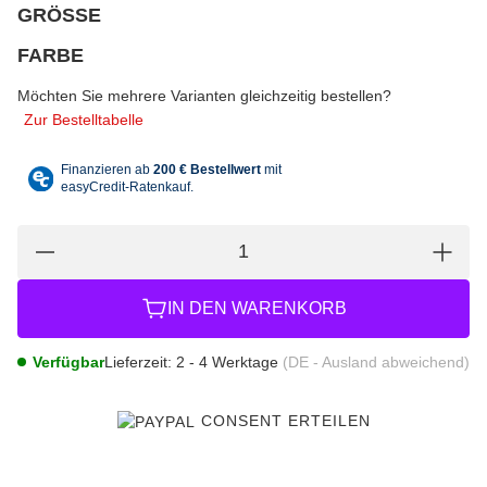
GRÖSSE
wählen
Bitte wählen Sie eine Variation.
FARBE
wählen
Bitte wählen Sie eine Variation.
Möchten Sie mehrere Varianten gleichzeitig bestellen?
Zur Bestelltabelle
IN DEN WARENKORB
Verfügbar
Lieferzeit:
2 - 4 Werktage
(DE - Ausland abweichend)
CONSENT ERTEILEN