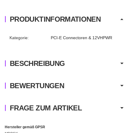
PRODUKTINFORMATIONEN
Produkteigenschaft
Wert
Kategorie:
PCI-E Connectoren & 12VHPWR
BESCHREIBUNG
BEWERTUNGEN
FRAGE ZUM ARTIKEL
Hersteller gemäß GPSR