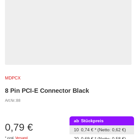
MDPCX
8 Pin PCI-E Connector Black
Art.Nr.:
88
ab
Stückpreis
0,79 €
10
0,74 €
*
(Netto: 0,62 €)
*
zzgl.
Versand
20
0,69 €
*
(Netto: 0,58 €)