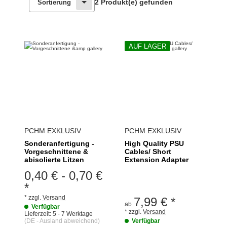
2 Produkt(e) gefunden
Sortierung
AUF LAGER
PCHM EXKLUSIV
PCHM EXKLUSIV
Sonderanfertigung -
High Quality PSU
Vorgeschnittene &
Cables/ Short
abisolierte Litzen
Extension Adapter
0,40 €
-
0,70 €
*
*
zzgl.
Versand
7,99 €
*
ab
Verfügbar
*
zzgl.
Versand
Lieferzeit:
5 - 7 Werktage
(DE - Ausland abweichend)
Verfügbar