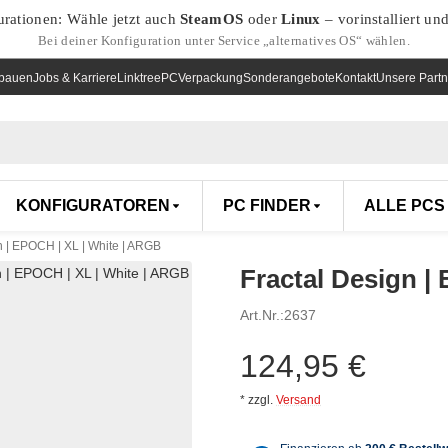
urationen: Wähle jetzt auch
SteamOS
oder
Linux
– vorinstalliert un
Bei deiner Konfiguration unter Service „alternatives OS“ wählen.
nbauen
Jobs & Karriere
Linktree
PCVerpackung
Sonderangebote
Kontakt
Unsere Partn
KONFIGURATOREN
PC FINDER
ALLE PCS
n | EPOCH | XL | White | ARGB
Fractal Design |
Art.Nr.:
2637
124,95 €
*
zzgl.
Versand