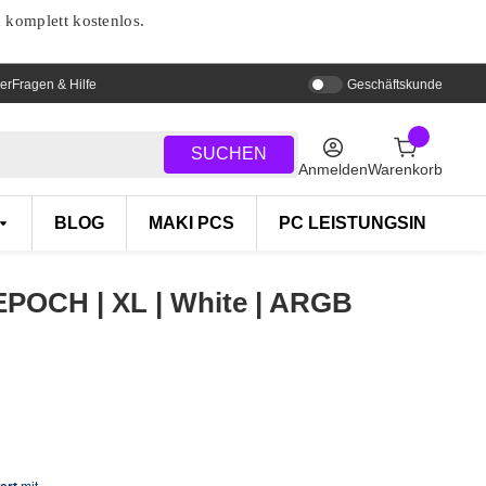
d komplett kostenlos.
er
Fragen & Hilfe
Geschäftskunde
SUCHEN
Anmelden
Warenkorb
BLOG
MAKI PCS
PC LEISTUNGSINDEX
 EPOCH | XL | White | ARGB