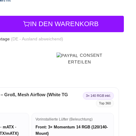
IN DEN WARENKORB
rktage
(DE - Ausland abweichend)
CONSENT
ERTEILEN
 – Groß, Mesh Airflow (White TG
3× 140 RGB inkl.
Top 360
Vorinstallierte Lüfter (Beleuchtung)
 · mATX ·
Front: 3× Momentum 14 RGB (120/140-
 ATX/mATX)
Mount)