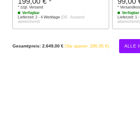
199,00 €
*
99,00 
*
zzgl.
Versand
*
Versandkost
Verfügbar
Verfügbar
Lieferzeit:
2 - 4 Werktage
(DE - Ausland
Lieferzeit:
1 
abweichend)
abweichend)
Gesamtpreis:
2.649,00 €
(Sie sparen: 286,95 €)
ALLE 