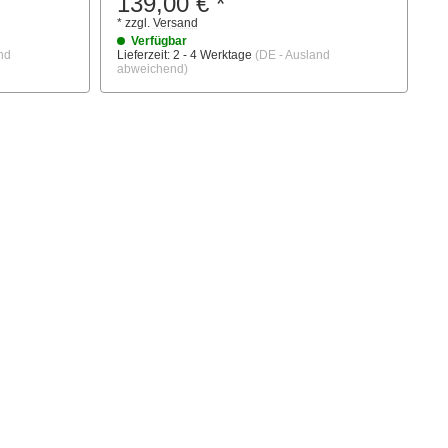
139,00 €
*
1
*
zzgl.
Versand
*
Verfügbar
nd
Lieferzeit:
2 - 4 Werktage
(DE - Ausland
Li
abweichend)
ab