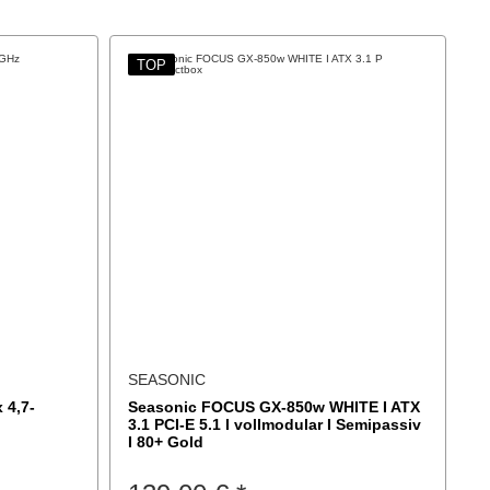
TOP
SEASONIC
 4,7-
Seasonic FOCUS GX-850w WHITE I ATX
R
3.1 PCI-E 5.1 I vollmodular I Semipassiv
M
I 80+ Gold