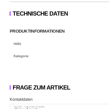
TECHNISCHE DATEN
PRODUKTINFORMATIONEN
Produkteigenschaft
Wert
HAN:
Kategorie:
FRAGE ZUM ARTIKEL
Honeypot
Kontaktdaten
Anrede
- optionale Angabe