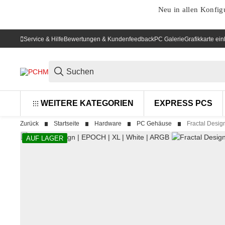
Neu in allen Konfig
Service & Hilfe
Bewertungen & Kundenfeedback
PC Galerie
Grafikkarte ei
WEITERE KATEGORIEN
EXPRESS PCS
Zurück
Startseite
Hardware
PC Gehäuse
Fractal Desig
AUF LAGER