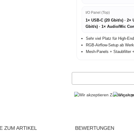
I/O Panel (Top)
1× USB-C (20 Gbit/s) · 2×
Gbit/s) · 1× Audio/Mic C
Sehr viel Platz für High-En
RGB-Airflow-Setup ab We
Mesh-Panels + Staubfilter 
E ZUM ARTIKEL
BEWERTUNGEN