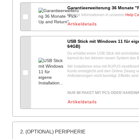
Garantieerweiterung 36 Monate "
Weitere Informationen in unserem
Help Ce
Artikeldetails
USB Stick mit Windows 11 für eige
64GB)
Du erhältst einen USB Stick mit vorinstall
kannst du bei deinem neuen System das Bet
Wir installieren eine mit RUFUS modifizierte
Konto ermöglicht und den Online Zwang vo
Anforderungen nicht benötigt. Effektiv sind 
NUR IM PAKET MIT PCS ODER HARDW
Artikeldetails
2. (OPTIONAL) PERIPHERIE