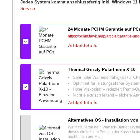
Jedes System kommt anschlussfertig inkl. Windows 11 
Service
Konfigurieren
24 Monate PCHM Garantie auf PC
https://pchm.tawk.help/article/garantie-
Artikeldetails
Thermal Grizzly Polartherm X-10 
Sehr hohe Wärmeleitfähigkeit für 
Optimiert für leistungsstarke Syste
Hohe Viskosität – reduziert Pump-Ou
Nicht elektrisch leitend – sichere A
Artikeldetails
Alternatives OS - Installation vo
Wir installieren dein Wunsch-Betriebssyst
dieses einfach am Ende in der Kasse in d
nachhinein per Mail!