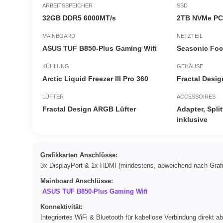
ARBEITSSPEICHER
SSD
32GB DDR5 6000MT/s
2TB NVMe PCI
MAINBOARD
NETZTEIL
ASUS TUF B850-Plus Gaming Wifi
Seasonic Foc
KÜHLUNG
GEHÄUSE
Arctic Liquid Freezer III Pro 360
Fractal Desi
LÜFTER
ACCESSOIRES
Fractal Design ARGB Lüfter
Adapter, Spl
inklusive
Grafikkarten Anschlüsse:
3x DisplayPort & 1x HDMI (mindestens, abweichend nach Grafi
Mainboard Anschlüsse:
ASUS TUF B850-Plus Gaming Wifi
Konnektivität:
Integriertes WiFi & Bluetooth für kabellose Verbindung direkt a