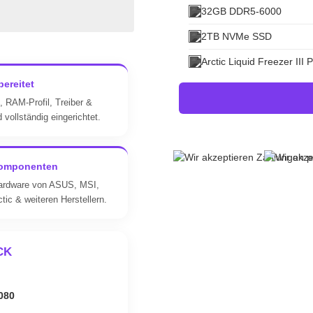
32GB DDR5-6000
2TB NVMe SSD
Arctic Liquid Freezer III 
bereitet
 RAM-Profil, Treiber &
vollständig eingerichtet.
omponenten
ardware von ASUS, MSI,
tic & weiteren Herstellern.
CK
080