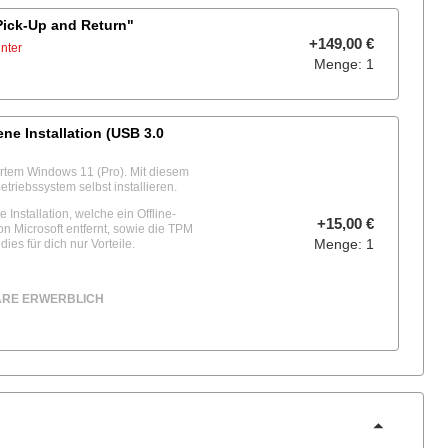
Pick-Up and Return"
+149,00 €
nter
Menge: 1
ne Installation (USB 3.0
iertem Windows 11 (Pro). Mit diesem
riebssystem selbst installieren.
 Installation, welche ein Offline-
+15,00 €
n Microsoft entfernt, sowie die TPM
Menge: 1
dies für dich nur Vorteile.
ARE ERWERBLICH