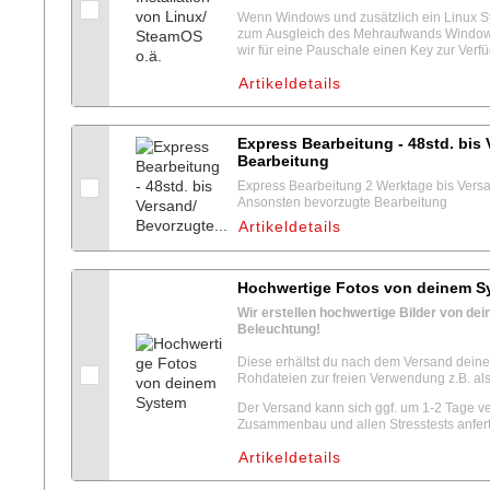
Wenn Windows und zusätzlich ein Linux Sys
zum Ausgleich des Mehraufwands Windows n
wir für eine Pauschale einen Key zur Verf
Artikeldetails
Express Bearbeitung - 48std. bis
Bearbeitung
Express Bearbeitung 2 Werktage bis Versan
Ansonsten bevorzugte Bearbeitung
Artikeldetails
Hochwertige Fotos von deinem S
Wir erstellen hochwertige Bilder von de
Beleuchtung!
Diese erhältst du nach dem Versand deines
Rohdateien zur freien Verwendung z.B. al
Der Versand kann sich ggf. um 1-2 Tage ve
Zusammenbau und allen Stresstests anfert
Artikeldetails