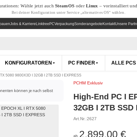
urationen: Wähle jetzt auch
SteamOS
oder
Linux
– vorinstalliert un
Bei deiner Konfiguration unter Service „alternatives OS“ wählen.
nbauen
Jobs & Karriere
Linktree
PCVerpackung
Sonderangebote
Kontakt
Unsere Partn
KONFIGURATOREN
PC FINDER
ALLE PCS
RTX 5080 9800X3D I 32GB I 2TB SSD I EXPRESS
PCHM Exklusiv
onenten können je nach selbst
High-End PC I E
32GB I 2TB SSD
Art.Nr.:
2627
2.899,00 €
ab