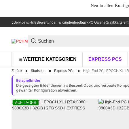
Neu in allen Konfig
Service & Hilfe
Bewertungen & Kundenfeedback
PC Galerie
Grafikkarte ei
WEITERE KATEGORIEN
EXPRESS PCS
Zurück
Startseite
Express PCs
High-End PC I EPOCH XL I 
Beispielbilder
Die gezeigten Bilder dienen als Beispiel. Optik und verbaute Komp
gewählter Konfiguration abweichen.
AUF LAGER