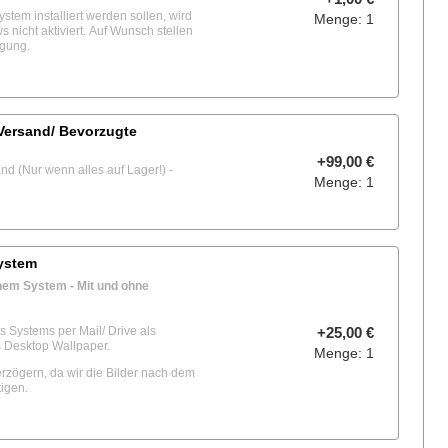
tem installiert werden sollen, wird
Menge: 1
icht aktiviert. Auf Wunsch stellen
ügung.
 Versand/ Bevorzugte
+99,00 €
d (Nur wenn alles auf Lager!) -
Menge: 1
ystem
inem System - Mit und ohne
 Systems per Mail/ Drive als
+25,00 €
s Desktop Wallpaper.
Menge: 1
rzögern, da wir die Bilder nach dem
igen.