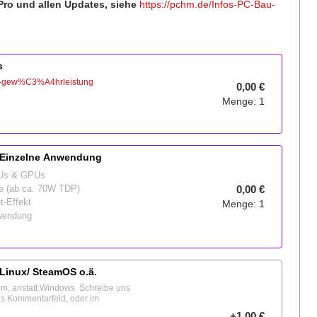
Pro und allen Updates, siehe
https://pchm.de/Infos-PC-Bau-
s
und-gew%C3%A4hrleistung
0,00 €
Menge: 1
- Einzelne Anwendung
CPUs & GPUs
0,00 €
me (ab ca. 70W TDP)
t-Effekt
Menge: 1
nwendung
n Linux/ SteamOS o.ä.
em, anstatt Windows. Schreibe uns
as Kommentarfeld, oder im
+1,00 €