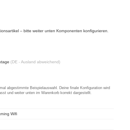
ationsartikel – bitte weiter unten Komponenten konfigurieren.
rktage
(DE - Ausland abweichend)
timal abgestimmte Beispielauswahl. Deine finale Konfiguration wird
asst und weiter unten im Warenkorb korrekt dargestellt.
ming Wifi