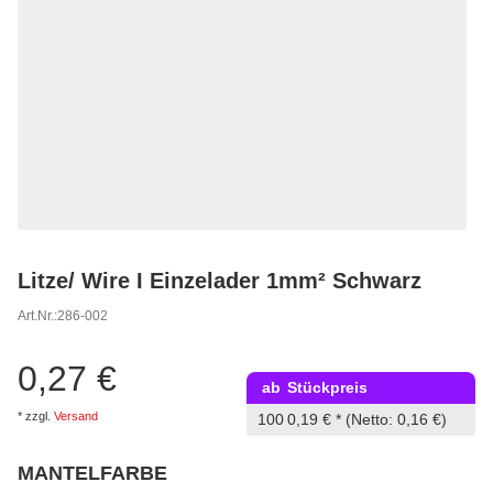
Litze/ Wire I Einzelader 1mm² Schwarz
Art.Nr.:
286-002
0,27 €
ab
Stückpreis
*
zzgl.
Versand
100
0,19 €
*
(Netto: 0,16 €)
MANTELFARBE