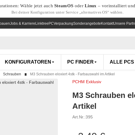
urationen: Wähle jetzt auch
SteamOS
oder
Linux
– vorinstalliert un
Bei deiner Konfiguration unter Service „alternatives OS“ wählen.
nbauen
Jobs & Karriere
Linktree
PCVerpackung
Sonderangebote
Kontakt
Unsere Partn
KONFIGURATOREN
PC FINDER
ALLE PCS
Schrauben
M3 Schrauben eloxiert 4stk - Farbauswahl im Artikel
PCHM Exklusiv
M3 Schrauben elo
Artikel
Art.Nr.:
395