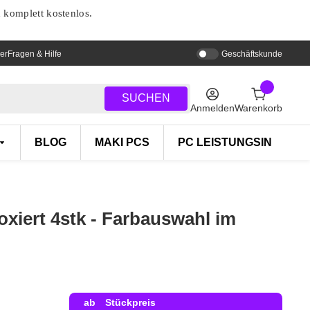
d komplett kostenlos.
er
Fragen & Hilfe
Geschäftskunde
SUCHEN
Anmelden
Warenkorb
BLOG
MAKI PCS
PC LEISTUNGSINDEX
xiert 4stk - Farbauswahl im
ab
Stückpreis