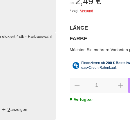
2,49 €
ab
*
zzgl.
Versand
LÄNGE
wählen
Bitte wählen Sie eine Variation.
FARBE
wählen
Bitte wählen Sie eine Variation.
Möchten Sie mehrere Varianten gl
Verfügbar
+ 2
anzeigen