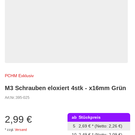
PCHM Exklusiv
M3 Schrauben eloxiert 4stk - x16mm Grün
Art.Nr.:
395-025
2,99 €
ab
Stückpreis
5
2,69 €
*
(Netto: 2,26 €)
*
zzgl.
Versand
10
2,49 €
*
(Netto: 2,09 €)