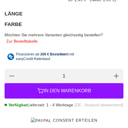
LÄNGE
wählen
Bitte wählen Sie eine Variation.
FARBE
wählen
Bitte wählen Sie eine Variation.
Möchten Sie mehrere Varianten gleichzeitig bestellen?
Zur Bestelltabelle
IN DEN WARENKORB
Verfügbar
Lieferzeit:
1 - 4 Werktage
(DE - Ausland abweichend)
CONSENT ERTEILEN