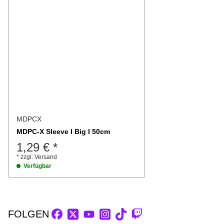
MDPCX
MDPC-X Sleeve I Big I 50cm
1,29 €
*
*
zzgl.
Versand
Verfügbar
FOLGEN