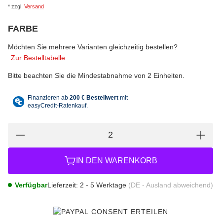
*
zzgl.
Versand
FARBE
wählen
Bitte wählen Sie eine Variation.
Möchten Sie mehrere Varianten gleichzeitig bestellen?
Zur Bestelltabelle
Bitte beachten Sie die Mindestabnahme von 2 Einheiten.
IN DEN WARENKORB
Verfügbar
Lieferzeit:
2 - 5 Werktage
(DE - Ausland abweichend)
CONSENT ERTEILEN