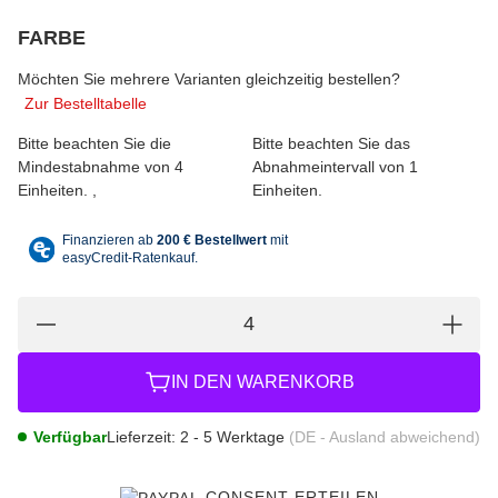
FARBE
wählen
Bitte wählen Sie eine Variation.
Möchten Sie mehrere Varianten gleichzeitig bestellen?
Zur Bestelltabelle
Bitte beachten Sie die
Bitte beachten Sie das
Mindestabnahme von 4
Abnahmeintervall von 1
Einheiten.
Einheiten.
IN DEN WARENKORB
Verfügbar
Lieferzeit:
2 - 5 Werktage
(DE - Ausland abweichend)
CONSENT ERTEILEN