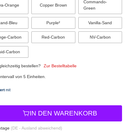
Commando-
va-Orange
Copper Brown
Green
and-Bleu
Purple²
Vanilla-Sand
nge-Carbon
Red-Carbon
NV-Carbon
uid-Carbon
eichzeitig bestellen?
Zur Bestelltabelle
tervall von 5 Einheiten.
IN DEN WARENKORB
rktage
(DE - Ausland abweichend)