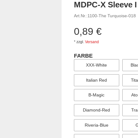
MDPC-X Sleeve I 
Art.Nr.:
1100-The Turquoise-018
0,89 €
*
zzgl.
Versand
FARBE
wählen
XXX-White
Bla
Italian Red
Tit
B-Magic
Ato
Diamond-Red
Tra
Riveria-Blue
G