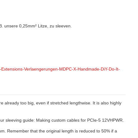
. unsere 0,25mm² Litze, zu sleeven.
ne-Extensions-Verlaengerungen-MDPC-X-Handmade-DiY-Do-It-
ready too big, even if stretched lengthwise. It is also highly
at our sleeving guide: Making custom cables for PCIe-5 12VHPWR.
mm. Remember that the original length is reduced to 50% if a