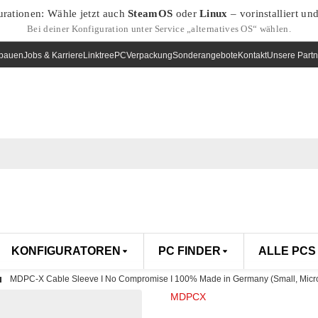
urationen: Wähle jetzt auch
SteamOS
oder
Linux
– vorinstalliert un
Bei deiner Konfiguration unter Service „alternatives OS“ wählen.
nbauen
Jobs & Karriere
Linktree
PCVerpackung
Sonderangebote
Kontakt
Unsere Partn
KONFIGURATOREN
PC FINDER
ALLE PCS
MDPC-X Cable Sleeve I No Compromise I 100% Made in Germany (Small, Micro
MDPCX