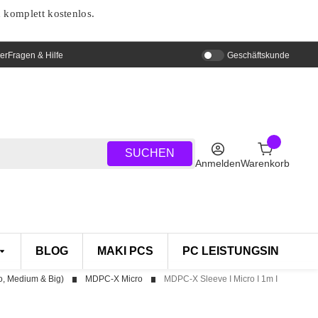
d komplett kostenlos.
er
Fragen & Hilfe
Geschäftskunde
SUCHEN
Anmelden
Warenkorb
BLOG
MAKI PCS
PC LEISTUNGSINDEX
, Medium & Big)
MDPC-X Micro
MDPC-X Sleeve I Micro I 1m I