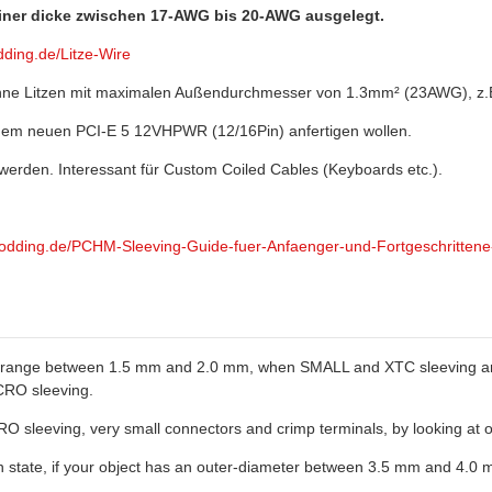
einer dicke zwischen 17-AWG bis 20-AWG ausgelegt.
ding.de/Litze-Wire
nne Litzen mit maximalen Außendurchmesser von 1.3mm² (23AWG), z.B
it dem neuen PCI-E 5 12VHPWR (12/16Pin) anfertigen wollen.
 werden. Interessant für Custom Coiled Cables (Keyboards etc.).
modding.de/PCHM-Sleeving-Guide-fuer-Anfaenger-und-Fortgeschritte
er range between 1.5 mm and 2.0 mm, when SMALL and XTC sleeving are al
ICRO sleeving.
ICRO sleeving, very small connectors and crimp terminals, by looking 
on state, if your object has an outer-diameter between 3.5 mm and 4.0 