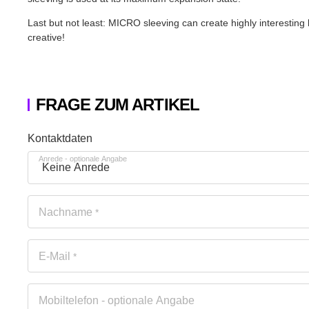
Last but not least: MICRO sleeving can create highly interesting
creative!
FRAGE ZUM ARTIKEL
Honeypot
Kontaktdaten
Anrede
- optionale Angabe
Nachname
*
E-Mail
*
Mobiltelefon
- optionale Angabe