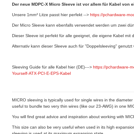
Der neue MDPC-X Micro Sleeve ist vor allem für Kabel von 
Unsere 1mm² Litze passt hier perfekt -->
https://pchardware-mod
Der Micro Sleeve kann ebenfalls verwendet werden um zwei dü
Dieser Sleeve ist perfekt für alle geeignet, die eigene Kabel m
Alternativ kann dieser Sleeve auch für "Doppelsleeving" genutzt
Sleeving Guide für alle Kabel hier (DE)--->
https://pchardware-
Yourself-ATX-PCI-E-EPS-Kabel
MICRO sleeving is typically used for single wires in the diamet
useful to bundle two very thin wires (like our 23-AWG) in one M
You will find great advice and inspiration about working with M
This size can also be very useful when used in its high expansi
sleeving is used at its maximum expansion state.