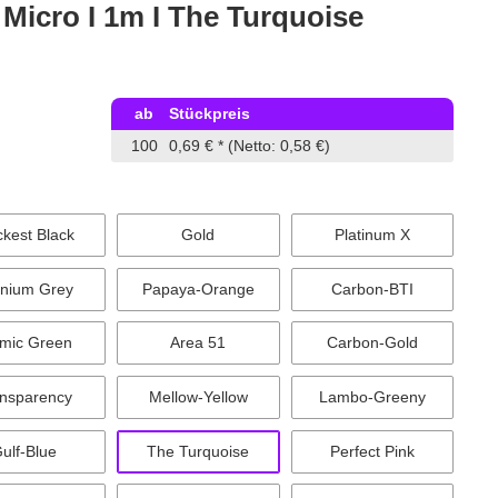
Micro I 1m I The Turquoise
ab
Stückpreis
100
0,69 €
*
(Netto: 0,58 €)
ckest Black
Gold
Platinum X
anium Grey
Papaya-Orange
Carbon-BTI
mic Green
Area 51
Carbon-Gold
nsparency
Mellow-Yellow
Lambo-Greeny
ulf-Blue
The Turquoise
Perfect Pink