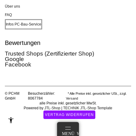
Über uns
FAQ
Infos PC-Bau-Service
Bewertungen
Trusted Shops (Zertifizierter Shop)
Google
Facebook
© PCHM
Besucherzähler:
* Alle Preise inkl. gesetzlicher USt., zzgl.
GmbH
8067784
Versand
alle Preise inkl. gesetzlicher MwSt.
Powered by
JTL-Shop
|
TECHNIK JTL-Shop Template
VERTRAG WIDERRUFEN
ANMELDEN
MENÜ
WARENKORB