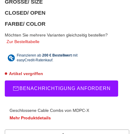
GRÖSSE/ SIZE
wählen
Bitte wählen Sie eine Variation.
CLOSED/ OPEN
wählen
Bitte wählen Sie eine Variation.
FARBE/ COLOR
wählen
Bitte wählen Sie eine Variation.
Möchten Sie mehrere Varianten gleichzeitig bestellen?
Zur Bestelltabelle
Artikel vergriffen
BENACHRICHTIGUNG ANFORDERN
Geschlossene Cable Combs von MDPC-X
Mehr Produktdetails