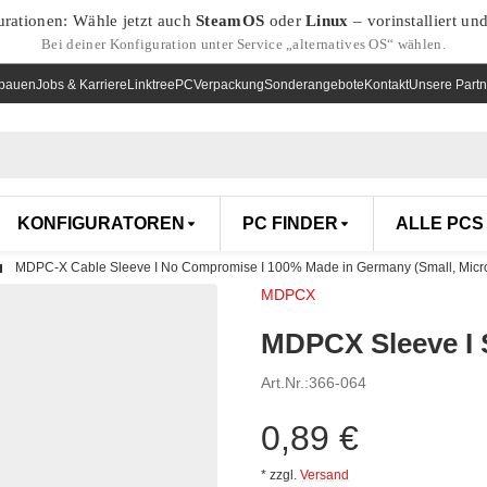
urationen: Wähle jetzt auch
SteamOS
oder
Linux
– vorinstalliert un
Bei deiner Konfiguration unter Service „alternatives OS“ wählen.
nbauen
Jobs & Karriere
Linktree
PCVerpackung
Sonderangebote
Kontakt
Unsere Partn
KONFIGURATOREN
PC FINDER
ALLE PCS
MDPC-X Cable Sleeve I No Compromise I 100% Made in Germany (Small, Micro
MDPCX
MDPCX Sleeve I 
Art.Nr.:
366-064
0,89 €
*
zzgl.
Versand