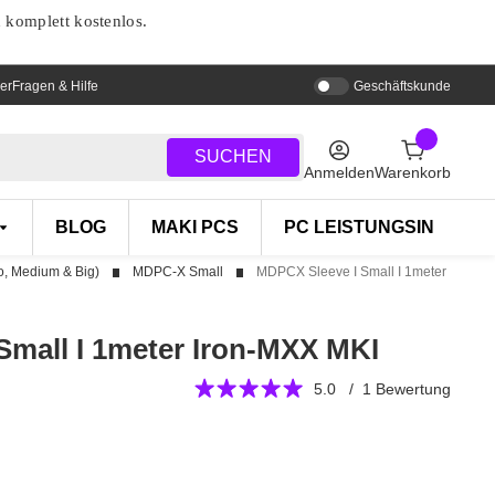
d komplett kostenlos.
er
Fragen & Hilfe
Geschäftskunde
SUCHEN
Anmelden
Warenkorb
BLOG
MAKI PCS
PC LEISTUNGSINDEX
, Medium & Big)
MDPC-X Small
MDPCX Sleeve I Small I 1meter
Small I 1meter Iron-MXX MKI
5.0 / 1 Bewertung