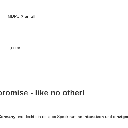
MDPC-X Small
1,00 m
omise - like no other!
Germany
und deckt ein riesiges Specktrum an
intensiven
und
einziga