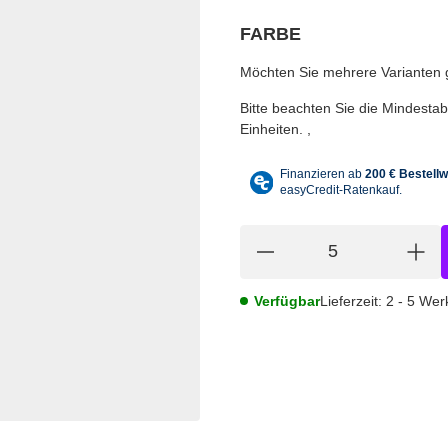
FARBE
wählen
Bitte wählen Sie eine Variation.
Möchten Sie mehrere Varianten gl
Bitte beachten Sie die Mindest
Einheiten.
Verfügbar
Lieferzeit:
2 - 5 We