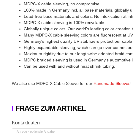
MDPC-X cable sleeving, no compromise!
100% made in Germany incl. all base materials, globally u
Lead-free base materials and colors: No intoxication at inh
MDPC-X cable sleeving is 100% recyclable.
Globally unique colors. Our world’s leading color creation t
Many MDPC-X cable sleeving colors are fluorescent at UV-
Germany's highest quality UV stabilizers protect our cabl
Highly expandable sleeving, which can go over connectors
Maximum rigidity due to our lengthwise oriented braid const
MDPC braided sleeving is used in Germany's automotive in
Can be used with and without heat shrink tubing.
We also use MDPC-X Cable Sleeve for our
Handmade Sleeves
!
FRAGE ZUM ARTIKEL
Honeypot
Kontaktdaten
Anrede
- optionale Angabe