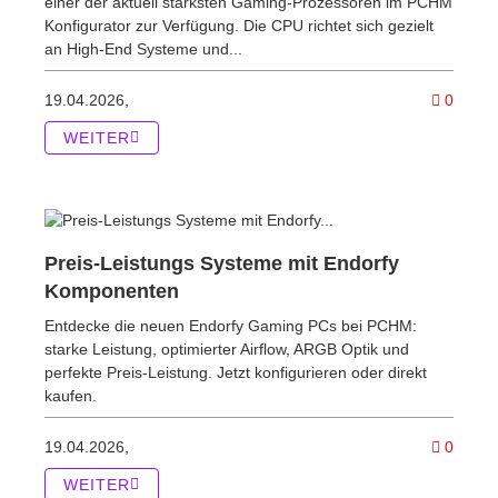
einer der aktuell stärksten Gaming-Prozessoren im PCHM
Konfigurator zur Verfügung. Die CPU richtet sich gezielt
an High-End Systeme und...
Kommen
19.04.2026,
0
WEITER
Preis-Leistungs Systeme mit Endorfy
Komponenten
Entdecke die neuen Endorfy Gaming PCs bei PCHM:
starke Leistung, optimierter Airflow, ARGB Optik und
perfekte Preis-Leistung. Jetzt konfigurieren oder direkt
kaufen.
Komme
19.04.2026,
0
WEITER