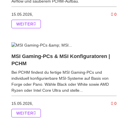
Airflow und sauberem PCHM-Aufbau.
Komme
15.05.2026,
0
WEITER
MSI Gaming-PCs & MSI Konfiguratoren |
PCHM
Bei PCHM findest du fertige MSI Gaming-PCs und
individuell konfigurierbare MSI-Systeme auf Basis von
Forge oder Pano. Wähle Black oder White sowie AMD
Ryzen oder Intel Core Ultra und stelle...
Komme
15.05.2026,
0
WEITER