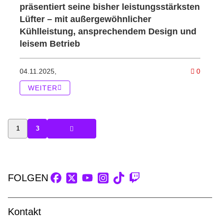
präsentiert seine bisher leistungsstärksten
Lüfter – mit außergewöhnlicher
Kühlleistung, ansprechendem Design und
leisem Betrieb
Kommen
04.11.2025,
0
WEITER
1
3
FOLGEN
Kontakt