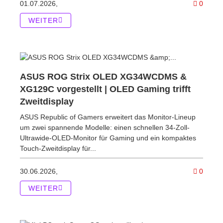
Kommen
01.07.2026,
0
WEITER
ASUS ROG Strix OLED XG34WCDMS &
XG129C vorgestellt | OLED Gaming trifft
Zweitdisplay
ASUS Republic of Gamers erweitert das Monitor-Lineup
um zwei spannende Modelle: einen schnellen 34-Zoll-
Ultrawide-OLED-Monitor für Gaming und ein kompaktes
Touch-Zweitdisplay für...
Komme
30.06.2026,
0
WEITER