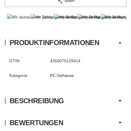
Teilen
PRODUKTINFORMATIONEN
Produkteigenschaft
Wert
GTIN:
4260070129414
Kategorie:
PC Gehäuse
BESCHREIBUNG
BEWERTUNGEN