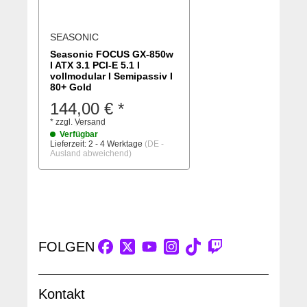
SEASONIC
Seasonic FOCUS GX-850w
I ATX 3.1 PCI-E 5.1 I
vollmodular I Semipassiv I
80+ Gold
144,00 €
*
*
zzgl.
Versand
Verfügbar
Lieferzeit:
2 - 4 Werktage
(DE -
Ausland abweichend)
FOLGEN
Kontakt