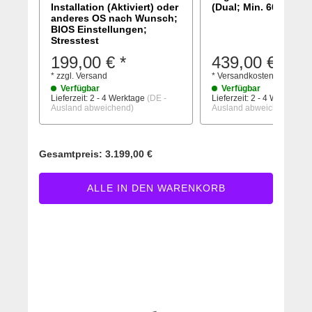
Installation (Aktiviert) oder
(Dual; Min. 6000MHz)
anderes OS nach Wunsch;
BIOS Einstellungen;
Stresstest
199,00 €
*
439,00 €
*
*
zzgl.
Versand
*
Versandkostenfreie Lief
Verfügbar
Verfügbar
Lieferzeit:
2 - 4 Werktage
(DE -
Lieferzeit:
2 - 4 Werktage
(
Ausland abweichend)
Ausland abweichend)
Gesamtpreis:
3.199,00 €
ALLE IN DEN WARENKORB