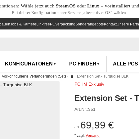
urationen: Wähle jetzt auch
SteamOS
oder
Linux
– vorinstalliert un
Bei deiner Konfiguration unter Service „alternatives OS“ wählen.
nbauen
Jobs & Karriere
Linktree
PCVerpackung
Sonderangebote
Kontakt
Unsere Partn
KONFIGURATOREN
PC FINDER
ALLE PCS
Vorkonfigurierte Verlängerungen (Sets)
Extension Set - Turquoise BLK
PCHM Exklusiv
Extension Set - 
Art.Nr.:
961
69,99 €
ab
*
zzgl.
Versand