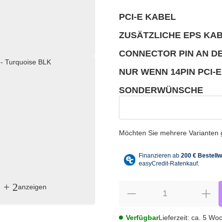
PCI-E KABEL
wählen
Bitte wählen Sie eine Variation.
ZUSÄTZLICHE EPS KA
wählen
Bitte wählen Sie eine Variation.
CONNECTOR PIN AN D
wählen
Bitte wählen Sie eine Variation.
NUR WENN 14PIN PCI-
wählen
Bitte wählen Sie eine Variation.
SONDERWÜNSCHE
wählen
Sonderwünsche
Möchten Sie mehrere Varianten gl
+ 2
anzeigen
Verfügbar
Lieferzeit:
ca. 5 Wo