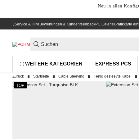
Neu in allen Konfig
Service & Hilfe
Bewertungen & Kundenfeedback
PC Galerie
Grafikkarte ei
WEITERE KATEGORIEN
EXPRESS PCS
Zurück
Startseite
Cable Sleeving
Fertig gesleevte Kabel
TOP