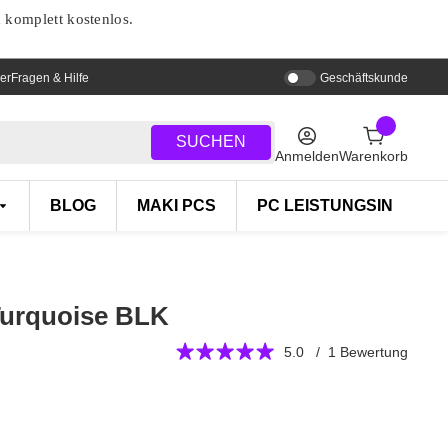
d komplett kostenlos.
er
Fragen & Hilfe
Geschäftskunde
SUCHEN
Anmelden
Warenkorb
BLOG
MAKI PCS
PC LEISTUNGSINDEX
Turquoise BLK
5.0 / 1 Bewertung