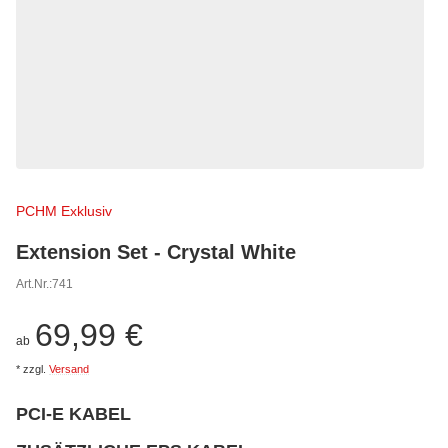
PCHM Exklusiv
Extension Set - Crystal White
Art.Nr.:
741
69,99 €
ab
*
zzgl.
Versand
PCI-E KABEL
wählen
Bitte wählen Sie eine Variation.