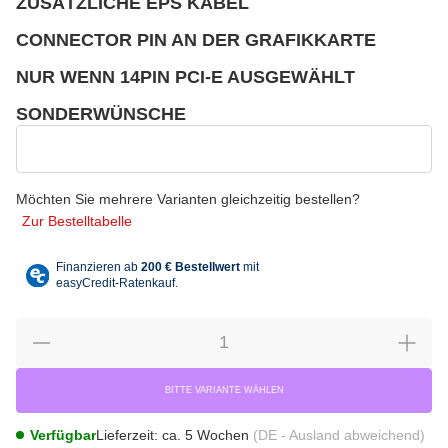
ZUSÄTZLICHE EPS KABEL
wählen
Bitte wählen Sie eine Variation.
CONNECTOR PIN AN DER GRAFIKKARTE
wählen
Bitte wählen Sie eine Variation.
NUR WENN 14PIN PCI-E AUSGEWÄHLT
wählen
Bitte wählen Sie eine Variation.
SONDERWÜNSCHE
wählen
Sonderwünsche
Möchten Sie mehrere Varianten gleichzeitig bestellen?
Zur Bestelltabelle
BITTE VARIANTE WÄHLEN
Verfügbar
Lieferzeit:
ca. 5 Wochen
(DE - Ausland abweichend)