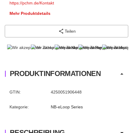
https://pchm.de/Kontakt
Mehr Produktdetails
Teilen
PRODUKTINFORMATIONEN
Produkteigenschaft
Wert
GTIN:
4250051906448
Kategorie:
NB-eLoop Series
BESCHREIBUNG