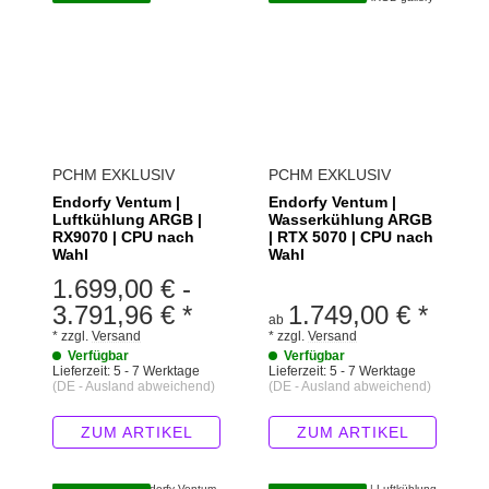
PCHM EXKLUSIV
PCHM EXKLUSIV
Endorfy Ventum |
Endorfy Ventum |
Luftkühlung ARGB |
Wasserkühlung ARGB
RX9070 | CPU nach
| RTX 5070 | CPU nach
Wahl
Wahl
1.699,00 €
-
3.791,96 €
*
1.749,00 €
*
ab
*
zzgl.
Versand
*
zzgl.
Versand
Verfügbar
Verfügbar
Lieferzeit:
5 - 7 Werktage
Lieferzeit:
5 - 7 Werktage
(DE - Ausland abweichend)
(DE - Ausland abweichend)
ZUM ARTIKEL
ZUM ARTIKEL