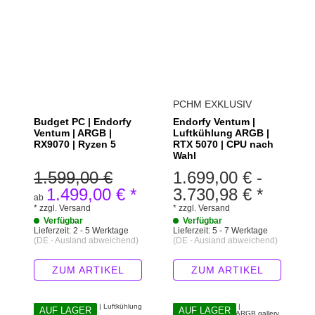
PCHM EXKLUSIV
Budget PC | Endorfy
Endorfy Ventum |
Ventum | ARGB |
Luftkühlung ARGB |
RX9070 | Ryzen 5
RTX 5070 | CPU nach
Wahl
1.599,00 €
1.699,00 €
-
1.499,00 €
*
3.730,98 €
*
ab
*
zzgl.
Versand
*
zzgl.
Versand
Verfügbar
Verfügbar
Lieferzeit:
2 - 5 Werktage
Lieferzeit:
5 - 7 Werktage
(DE - Ausland abweichend)
(DE - Ausland abweichend)
ZUM ARTIKEL
ZUM ARTIKEL
AUF LAGER
AUF LAGER