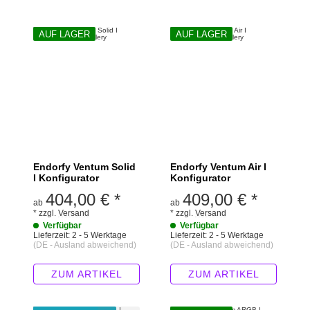
AUF LAGER
AUF LAGER
Endorfy Ventum Solid
Endorfy Ventum Air I
I Konfigurator
Konfigurator
404,00 €
*
409,00 €
*
ab
ab
*
zzgl.
Versand
*
zzgl.
Versand
Verfügbar
Verfügbar
Lieferzeit:
2 - 5 Werktage
Lieferzeit:
2 - 5 Werktage
(DE - Ausland abweichend)
(DE - Ausland abweichend)
ZUM ARTIKEL
ZUM ARTIKEL