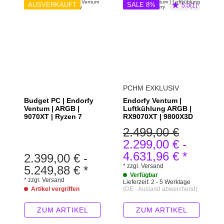
AUSVERKAUFT
SALE 8%
5.0(1)
PCHM EXKLUSIV
Budget PC | Endorfy
Endorfy Ventum |
Ventum | ARGB |
Luftkühlung ARGB |
9070XT | Ryzen 7
RX9070XT | 9800X3D
2.499,00 €
2.299,00 €
-
4.631,96 €
*
2.399,00 €
-
*
zzgl.
Versand
5.249,88 €
*
Verfügbar
*
zzgl.
Versand
Lieferzeit:
2 - 5 Werktage
Artikel vergriffen
(DE - Ausland abweichend)
ZUM ARTIKEL
ZUM ARTIKEL