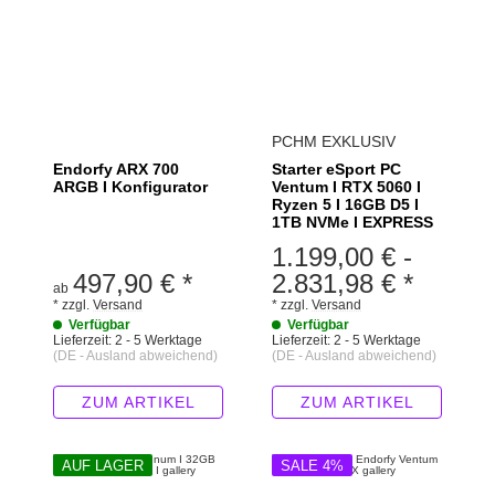
PCHM EXKLUSIV
Endorfy ARX 700
Starter eSport PC
ARGB I Konfigurator
Ventum I RTX 5060 I
Ryzen 5 I 16GB D5 I
1TB NVMe I EXPRESS
1.199,00 €
-
497,90 €
*
2.831,98 €
*
ab
*
zzgl.
Versand
*
zzgl.
Versand
Verfügbar
Verfügbar
Lieferzeit:
2 - 5 Werktage
Lieferzeit:
2 - 5 Werktage
(DE - Ausland abweichend)
(DE - Ausland abweichend)
ZUM ARTIKEL
ZUM ARTIKEL
AUF LAGER
SALE 4%