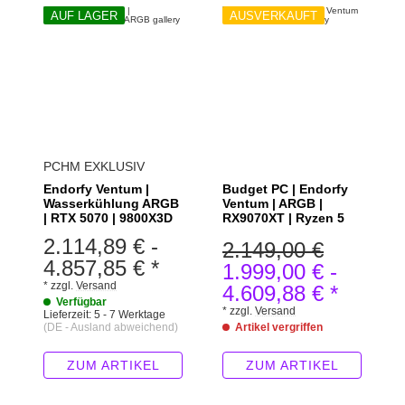
AUF LAGER
AUSVERKAUFT
PCHM EXKLUSIV
Endorfy Ventum |
Budget PC | Endorfy
Wasserkühlung ARGB
Ventum | ARGB |
| RTX 5070 | 9800X3D
RX9070XT | Ryzen 5
2.114,89 €
-
2.149,00 €
4.857,85 €
*
1.999,00 €
-
*
zzgl.
Versand
4.609,88 €
*
Verfügbar
*
zzgl.
Versand
Lieferzeit:
5 - 7 Werktage
(DE - Ausland abweichend)
Artikel vergriffen
ZUM ARTIKEL
ZUM ARTIKEL