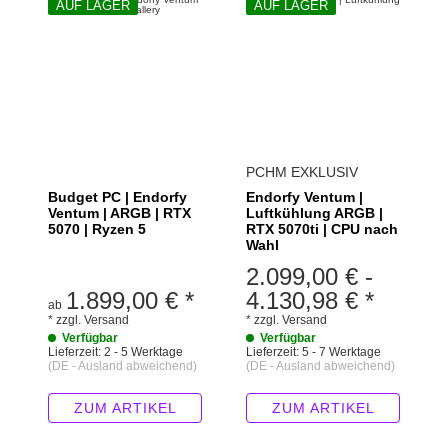
AUF LAGER
AUF LAGER
PCHM EXKLUSIV
Budget PC | Endorfy
Endorfy Ventum |
Ventum | ARGB | RTX
Luftkühlung ARGB |
5070 | Ryzen 5
RTX 5070ti | CPU nach
Wahl
2.099,00 €
-
1.899,00 €
*
4.130,98 €
*
ab
*
zzgl.
Versand
*
zzgl.
Versand
Verfügbar
Verfügbar
Lieferzeit:
2 - 5 Werktage
Lieferzeit:
5 - 7 Werktage
(DE - Ausland abweichend)
(DE - Ausland abweichend)
ZUM ARTIKEL
ZUM ARTIKEL