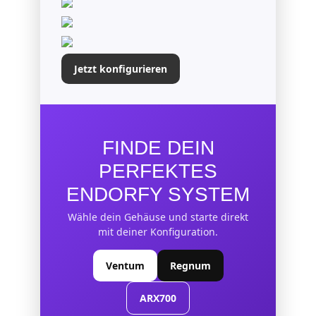
Jetzt konfigurieren
FINDE DEIN
PERFEKTES
ENDORFY SYSTEM
Wähle dein Gehäuse und starte direkt
mit deiner Konfiguration.
Ventum
Regnum
ARX700