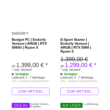
ENDORFY
Budget PC | Endorfy
E-Sport Starter |
Ventum | ARGB | RTX
Endorfy Ventum |
5060ti | Ryzen 5
ARGB | RTX 5060 |
Ryzen 5
1.399,00 €
1.399,00 €
*
1.299,00 €
*
ab
ab
*
zzgl.
Versand
*
zzgl.
Versand
Verfügbar
Verfügbar
Lieferzeit:
5 - 7 Werktage
Lieferzeit:
5 - 7 Werktage
(DE - Ausland abweichend)
(DE - Ausland abweichend)
ZUM ARTIKEL
ZUM ARTIKEL
SALE 6%
AUF LAGER