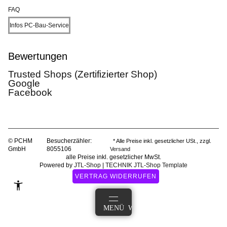
FAQ
Infos PC-Bau-Service
Bewertungen
Trusted Shops (Zertifizierter Shop)
Google
Facebook
© PCHM
Besucherzähler:
* Alle Preise inkl. gesetzlicher USt., zzgl.
GmbH
8055106
Versand
alle Preise inkl. gesetzlicher MwSt.
Powered by
JTL-Shop
|
TECHNIK JTL-Shop Template
VERTRAG WIDERRUFEN
ANMELDEN
MENÜ
WARENKORB