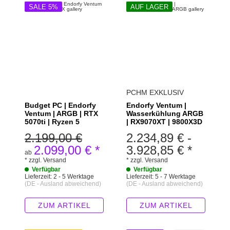
SALE 5%
AUF LAGER
PCHM EXKLUSIV
Budget PC | Endorfy
Endorfy Ventum |
Ventum | ARGB | RTX
Wasserkühlung ARGB
5070ti | Ryzen 5
| RX9070XT | 9800X3D
2.199,00 €
2.234,89 €
-
2.099,00 €
*
3.928,85 €
*
ab
*
zzgl.
Versand
*
zzgl.
Versand
Verfügbar
Verfügbar
Lieferzeit:
2 - 5 Werktage
Lieferzeit:
5 - 7 Werktage
(DE - Ausland abweichend)
(DE - Ausland abweichend)
ZUM ARTIKEL
ZUM ARTIKEL