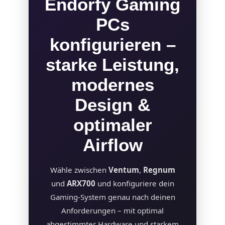
Endorfy Gaming
PCs
konfigurieren –
starke Leistung,
modernes
Design &
optimaler
Airflow
Wähle zwischen
Ventum
,
Regnum
und
ARX700
und konfiguriere dein
Gaming-System genau nach deinen
Anforderungen – mit optimal
abgestimmter Hardware und starkem