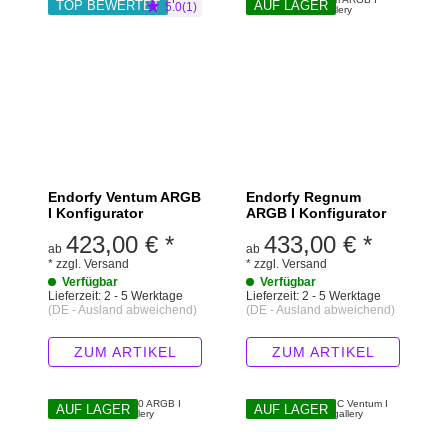
TOP BEWERTET
AUF LAGER
5.0(1)
Endorfy Ventum ARGB
Endorfy Regnum
I Konfigurator
ARGB I Konfigurator
423,00 €
*
433,00 €
*
ab
ab
*
zzgl.
Versand
*
zzgl.
Versand
Verfügbar
Verfügbar
Lieferzeit:
2 - 5 Werktage
Lieferzeit:
2 - 5 Werktage
(DE - Ausland abweichend)
(DE - Ausland abweichend)
ZUM ARTIKEL
ZUM ARTIKEL
AUF LAGER
AUF LAGER