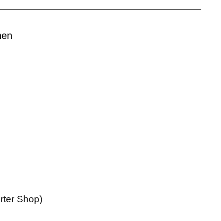
nen
erter Shop)