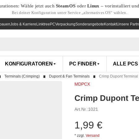
urationen: Wähle jetzt auch
SteamOS
oder
Linux
– vorinstalliert un
Bei deiner Konfiguration unter Service „alternatives OS“ wählen.
nbauen
Jobs & Karriere
Linktree
PCVerpackung
Sonderangebote
Kontakt
Unsere Partn
KONFIGURATOREN
PC FINDER
ALLE PCS
Terminals (Crimping)
Dupont & Fan Terminals
Crimp Dupont Terminal 
MDPCX
Crimp Dupont Te
Art.Nr.:
1021
1,99 €
*
zzgl.
Versand