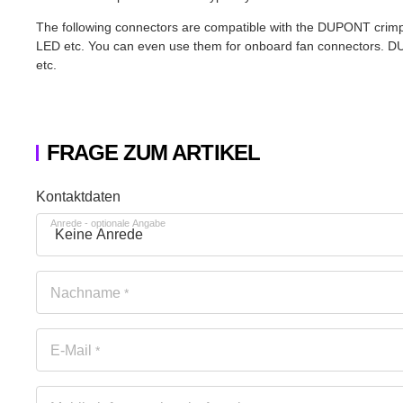
The following connectors are compatible with the DUPONT crimp 
LED etc. You can even use them for onboard fan connectors. D
etc.
FRAGE ZUM ARTIKEL
Honeypot
Kontaktdaten
Anrede
- optionale Angabe
Nachname
*
E-Mail
*