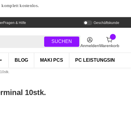
d komplett kostenlos.
er
Fragen & Hilfe
Geschäftskunde
SUCHEN
Anmelden
Warenkorb
BLOG
MAKI PCS
PC LEISTUNGSINDEX
10stk.
rminal 10stk.