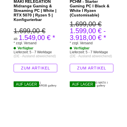
MAKI RELEGATION
PCHM - Starter
Midrange Gaming &
Gaming PC I Black &
Streaming PC | White |
White I Ryzen
RTX 5070 | Ryzen 5 |
(Customisable)
Konfigurierbar
1.699,00 €
1.699,00 €
1.599,00 €
-
1.549,00 €
*
3.918,00 €
*
ab
*
zzgl.
Versand
*
zzgl.
Versand
Verfügbar
Verfügbar
Lieferzeit:
5 - 7 Werktage
Lieferzeit:
5 - 7 Werktage
(DE - Ausland abweichend)
(DE - Ausland abweichend)
ZUM ARTIKEL
ZUM ARTIKEL
AUF LAGER
AUF LAGER