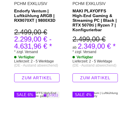
PCHM EXKLUSIV
PCHM EXKLUSIV
Endorfy Ventum |
MAKI PLAYOFFS
Luftkühlung ARGB |
High-End Gaming &
RX9070XT | 9800X3D
Streaming PC | Black |
RTX 5070ti | Ryzen 7 |
Konfigurierbar
2.499,00 €
2.299,00 €
-
2.499,00 €
4.631,96 €
*
2.349,00 €
*
ab
*
zzgl.
Versand
*
zzgl.
Versand
Verfügbar
Verfügbar
Lieferzeit:
2 - 5 Werktage
Lieferzeit:
2 - 5 Werktage
(DE - Ausland abweichend)
(DE - Ausland abweichend)
ZUM ARTIKEL
ZUM ARTIKEL
SALE 6%
SALE 4%
5.0(1)