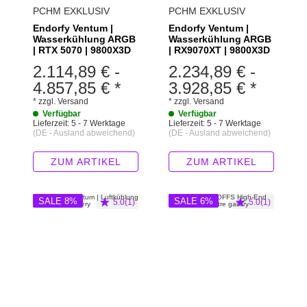
PCHM EXKLUSIV
PCHM EXKLUSIV
Endorfy Ventum |
Endorfy Ventum |
Wasserkühlung ARGB
Wasserkühlung ARGB
| RTX 5070 | 9800X3D
| RX9070XT | 9800X3D
2.114,89 €
-
2.234,89 €
-
4.857,85 €
*
3.928,85 €
*
*
zzgl.
Versand
*
zzgl.
Versand
Verfügbar
Verfügbar
Lieferzeit:
5 - 7 Werktage
Lieferzeit:
5 - 7 Werktage
(DE - Ausland abweichend)
(DE - Ausland abweichend)
ZUM ARTIKEL
ZUM ARTIKEL
SALE 8%
SALE 6%
5.0(1)
5.0(1)