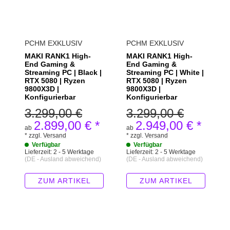
PCHM EXKLUSIV
PCHM EXKLUSIV
MAKI RANK1 High-
MAKI RANK1 High-
End Gaming &
End Gaming &
Streaming PC | Black |
Streaming PC | White |
RTX 5080 | Ryzen
RTX 5080 | Ryzen
9800X3D |
9800X3D |
Konfigurierbar
Konfigurierbar
3.299,00 €
3.299,00 €
2.899,00 €
*
2.949,00 €
*
ab
ab
*
zzgl.
Versand
*
zzgl.
Versand
Verfügbar
Verfügbar
Lieferzeit:
2 - 5 Werktage
Lieferzeit:
2 - 5 Werktage
(DE - Ausland abweichend)
(DE - Ausland abweichend)
ZUM ARTIKEL
ZUM ARTIKEL