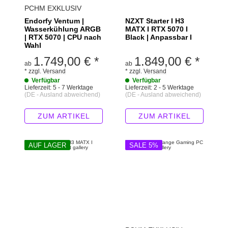
PCHM EXKLUSIV
Endorfy Ventum |
NZXT Starter I H3
Wasserkühlung ARGB
MATX I RTX 5070 I
| RTX 5070 | CPU nach
Black | Anpassbar I
Wahl
1.749,00 €
*
1.849,00 €
*
ab
ab
*
zzgl.
Versand
*
zzgl.
Versand
Verfügbar
Verfügbar
Lieferzeit:
5 - 7 Werktage
Lieferzeit:
2 - 5 Werktage
(DE - Ausland abweichend)
(DE - Ausland abweichend)
ZUM ARTIKEL
ZUM ARTIKEL
AUF LAGER
SALE 5%