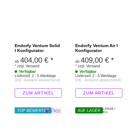
Endorfy Ventum Solid
Endorfy Ventum Air I
I Konfigurator
Konfigurator
404,00 €
*
409,00 €
*
ab
ab
*
zzgl.
Versand
*
zzgl.
Versand
Verfügbar
Verfügbar
Lieferzeit:
2 - 5 Werktage
Lieferzeit:
2 - 5 Werktage
(DE - Ausland abweichend)
(DE - Ausland abweichend)
ZUM ARTIKEL
ZUM ARTIKEL
TOP BEWERTET
AUF LAGER
5.0(1)