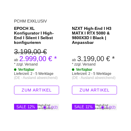
PCHM EXKLUSIV
EPOCH XL
NZXT High-End I H3
Konfigurator I High-
MATX I RTX 5080 &
End I Silent I Selbst
9800X3D I Black |
konfigurieren
Anpassbar
3.199,00 €
2.999,00 €
*
3.199,00 €
*
ab
ab
*
zzgl.
Versand
*
zzgl.
Versand
Verfügbar
Verfügbar
Lieferzeit:
2 - 5 Werktage
Lieferzeit:
2 - 5 Werktage
(DE - Ausland abweichend)
(DE - Ausland abweichend)
ZUM ARTIKEL
ZUM ARTIKEL
SALE 12%
SALE 11%
5.0(2)
5.0(2)