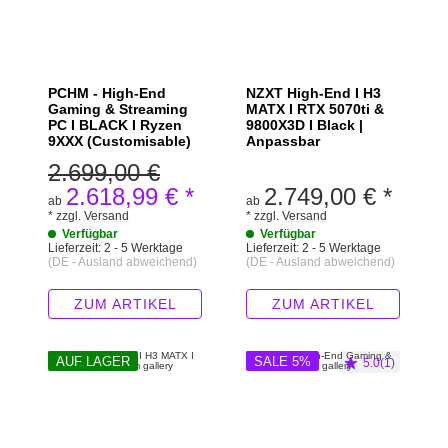
PCHM - High-End
NZXT High-End I H3
Gaming & Streaming
MATX I RTX 5070ti &
PC I BLACK I Ryzen
9800X3D I Black |
9XXX (Customisable)
Anpassbar
2.699,00 €
2.618,99 €
*
2.749,00 €
*
ab
ab
*
zzgl.
Versand
*
zzgl.
Versand
Verfügbar
Verfügbar
Lieferzeit:
2 - 5 Werktage
Lieferzeit:
2 - 5 Werktage
(DE - Ausland abweichend)
(DE - Ausland abweichend)
ZUM ARTIKEL
ZUM ARTIKEL
AUF LAGER
SALE 5%
5.0(1)