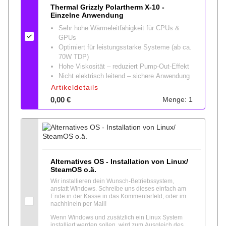
Thermal Grizzly Polartherm X-10 -
Einzelne Anwendung
Sehr hohe Wärmeleitfähigkeit für CPUs &
GPUs
Optimiert für leistungsstarke Systeme (ab ca.
70W TDP)
Hohe Viskosität – reduziert Pump-Out-Effekt
Nicht elektrisch leitend – sichere Anwendung
Artikeldetails
0,00 €
Menge: 1
Alternatives OS - Installation von Linux/
SteamOS o.ä.
Wir installieren dein Wunsch-Betriebssystem,
anstatt Windows. Schreibe uns dieses einfach am
Ende in der Kasse in das Kommentarfeld, oder im
nachhinein per Mail!
Wenn Windows und zusätzlich ein Linux System
installiert werden sollen, wird zum Ausgleich des