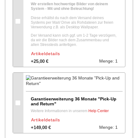
Wir erstellen hochwertige Bilder von deinem
System - Mit und ohne Beleuchtung!
Diese erhältst du nach dem Versand deines
Systems per Mail/ Drive als Rohdateien zur freien
Verwendung z.B. als Desktop Wallpaper.
Der Versand kann sich ggf. um 1-2 Tage verzögern,
da wir die Bilder nach dem Zusammenbau und
allen Stresstests anfertigen.
Artikeldetails
+25,00 €
Menge: 1
Garantieerweiterung 36 Monate "Pick-Up
and Return"
Weitere Informationen in unserem
Help Center
Artikeldetails
+149,00 €
Menge: 1