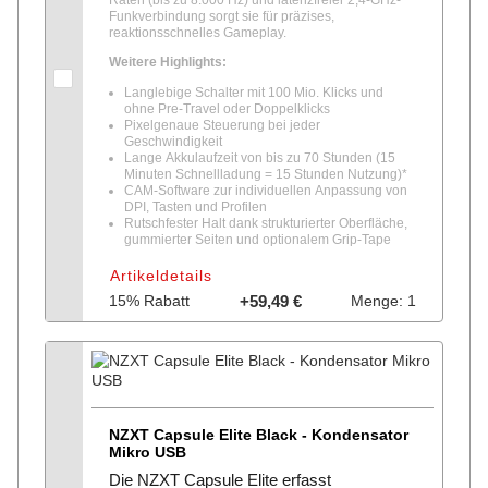
Raten (bis zu 8.000 Hz) und latenzfreier 2,4-GHz-
Funkverbindung sorgt sie für präzises,
reaktionsschnelles Gameplay.
Weitere Highlights:
Langlebige Schalter mit 100 Mio. Klicks und
ohne Pre-Travel oder Doppelklicks
Pixelgenaue Steuerung bei jeder
Geschwindigkeit
Lange Akkulaufzeit von bis zu 70 Stunden (15
Minuten Schnellladung = 15 Stunden Nutzung)*
CAM-Software zur individuellen Anpassung von
DPI, Tasten und Profilen
Rutschfester Halt dank strukturierter Oberfläche,
gummierter Seiten und optionalem Grip-Tape
Artikeldetails
15% Rabatt
+59,49 €
Menge: 1
NZXT Capsule Elite Black - Kondensator
Mikro USB
Die NZXT Capsule Elite erfasst