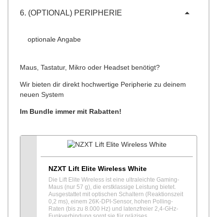
6. (OPTIONAL) PERIPHERIE
optionale Angabe
Maus, Tastatur, Mikro oder Headset benötigt?
Wir bieten dir direkt hochwertige Peripherie zu deinem
neuen System
Im Bundle immer mit Rabatten!
Konfigurieren
NZXT Lift Elite Wireless White
Die Lift Elite Wireless ist eine ultraleichte Gaming-
Maus (nur 57 g), die erstklassige Leistung bietet.
Ausgestattet mit optischen Schaltern (Reaktionszeit
0,2 ms), einem 26K-DPI-Sensor, hohen Polling-
Raten (bis zu 8.000 Hz) und latenzfreier 2,4-GHz-
Funkverbindung sorgt sie für präzises,