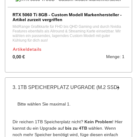
RTX 5060 Ti 8GB - Custom Modell Markenhersteller -
Artikel zurzeit vergriffen
MidRange Grafikkarte für FHD bis QHD Gaming und durch Nvidia
Features ebenfalls als Allround & Streaming Karte einsetzbar. Wir
wählen ein passendes, lagerndes Custom Modell mit guter
Kühlung für dich aus!
Artikeldetails
0,00 €
Menge: 1
3. 1TB SPEICHERPLATZ UPGRADE (M.2 SSD)
Bitte wählen Sie maximal 1.
Dir reichen 1TB Speicherplatz nicht?
Kein Problem
! Hier
kannst du ein Upgrade auf
bis zu 4TB
wählen. Wenn
noch mehr Speicher benötigt wird, füge diesen einfach