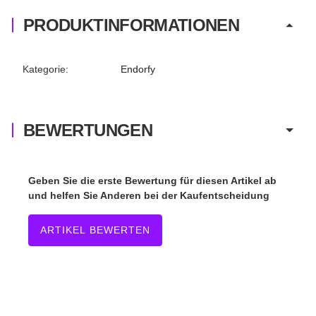
PRODUKTINFORMATIONEN
Produkteigenschaft
Wert
Kategorie:
Endorfy
BEWERTUNGEN
Geben Sie die erste Bewertung für diesen Artikel ab
und helfen Sie Anderen bei der Kaufentscheidung
ARTIKEL BEWERTEN