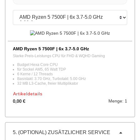
Konfigurieren
Bitte auswählen
AMD Ryzen 5 7500F | 6x 3.7-5.0 GHz
Starke Preis-Leistungs CPU für FHD & WQHD Gaming
Budget Hexa Core CPU
für Sockel AM5, 65 Watt TDP
6 Kerne / 12 Threads
Basistakt: 3.70 GHz, Turbotakt: 5.00 GHz
32 MB L3-Cache, freier Multiplikator
Artikeldetails
0,00 €
Menge: 1
5. (OPTIONAL) ZUSÄTZLICHER SERVICE