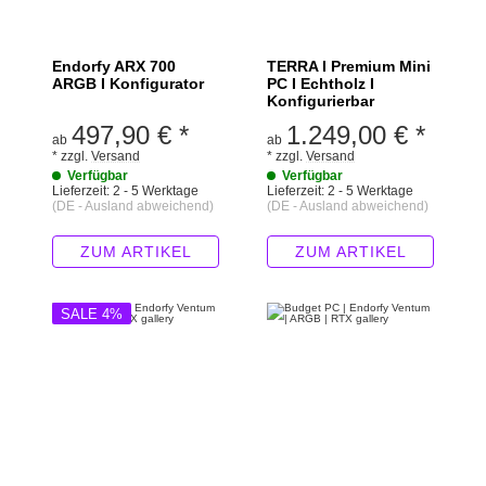
Endorfy ARX 700
TERRA I Premium Mini
ARGB I Konfigurator
PC I Echtholz I
Konfigurierbar
497,90 €
*
1.249,00 €
*
ab
ab
*
zzgl.
Versand
*
zzgl.
Versand
Verfügbar
Verfügbar
Lieferzeit:
2 - 5 Werktage
Lieferzeit:
2 - 5 Werktage
(DE - Ausland abweichend)
(DE - Ausland abweichend)
ZUM ARTIKEL
ZUM ARTIKEL
SALE 4%