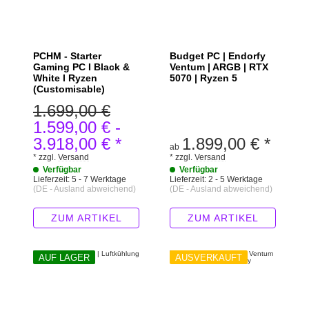
PCHM - Starter
Budget PC | Endorfy
Gaming PC I Black &
Ventum | ARGB | RTX
White I Ryzen
5070 | Ryzen 5
(Customisable)
1.699,00 €
1.599,00 €
-
3.918,00 €
*
1.899,00 €
*
ab
*
zzgl.
Versand
*
zzgl.
Versand
Verfügbar
Verfügbar
Lieferzeit:
5 - 7 Werktage
Lieferzeit:
2 - 5 Werktage
(DE - Ausland abweichend)
(DE - Ausland abweichend)
ZUM ARTIKEL
ZUM ARTIKEL
AUF LAGER
AUSVERKAUFT