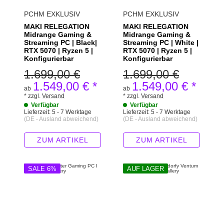
PCHM EXKLUSIV
PCHM EXKLUSIV
MAKI RELEGATION
MAKI RELEGATION
Midrange Gaming &
Midrange Gaming &
Streaming PC | Black|
Streaming PC | White |
RTX 5070 | Ryzen 5 |
RTX 5070 | Ryzen 5 |
Konfigurierbar
Konfigurierbar
1.699,00 €
1.699,00 €
1.549,00 €
*
1.549,00 €
*
ab
ab
*
zzgl.
Versand
*
zzgl.
Versand
Verfügbar
Verfügbar
Lieferzeit:
5 - 7 Werktage
Lieferzeit:
5 - 7 Werktage
(DE - Ausland abweichend)
(DE - Ausland abweichend)
ZUM ARTIKEL
ZUM ARTIKEL
SALE 6%
AUF LAGER