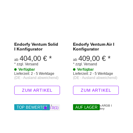
Endorfy Ventum Solid
Endorfy Ventum Air I
I Konfigurator
Konfigurator
404,00 €
*
409,00 €
*
ab
ab
*
zzgl.
Versand
*
zzgl.
Versand
Verfügbar
Verfügbar
Lieferzeit:
2 - 5 Werktage
Lieferzeit:
2 - 5 Werktage
(DE - Ausland abweichend)
(DE - Ausland abweichend)
ZUM ARTIKEL
ZUM ARTIKEL
TOP BEWERTET
AUF LAGER
5.0(1)