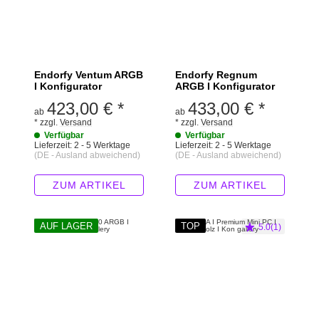
Endorfy Ventum ARGB
Endorfy Regnum
I Konfigurator
ARGB I Konfigurator
423,00 €
*
433,00 €
*
ab
ab
*
zzgl.
Versand
*
zzgl.
Versand
Verfügbar
Verfügbar
Lieferzeit:
2 - 5 Werktage
Lieferzeit:
2 - 5 Werktage
(DE - Ausland abweichend)
(DE - Ausland abweichend)
ZUM ARTIKEL
ZUM ARTIKEL
AUF LAGER
TOP
5.0(1)