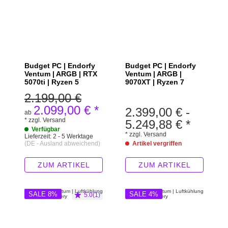
Budget PC | Endorfy
Budget PC | Endorfy
Ventum | ARGB | RTX
Ventum | ARGB |
5070ti | Ryzen 5
9070XT | Ryzen 7
2.199,00 €
2.099,00 €
*
2.399,00 €
-
ab
*
zzgl.
Versand
5.249,88 €
*
Verfügbar
*
zzgl.
Versand
Lieferzeit:
2 - 5 Werktage
(DE - Ausland abweichend)
Artikel vergriffen
ZUM ARTIKEL
ZUM ARTIKEL
SALE 8%
SALE 4%
5.0(1)