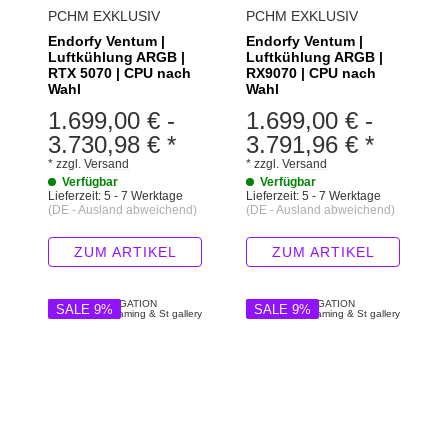
PCHM EXKLUSIV
PCHM EXKLUSIV
Endorfy Ventum |
Endorfy Ventum |
Luftkühlung ARGB |
Luftkühlung ARGB |
RTX 5070 | CPU nach
RX9070 | CPU nach
Wahl
Wahl
1.699,00 €
-
1.699,00 €
-
3.730,98 €
*
3.791,96 €
*
*
zzgl.
Versand
*
zzgl.
Versand
Verfügbar
Verfügbar
Lieferzeit:
5 - 7 Werktage
Lieferzeit:
5 - 7 Werktage
(DE - Ausland abweichend)
(DE - Ausland abweichend)
ZUM ARTIKEL
ZUM ARTIKEL
SALE 9%
SALE 9%