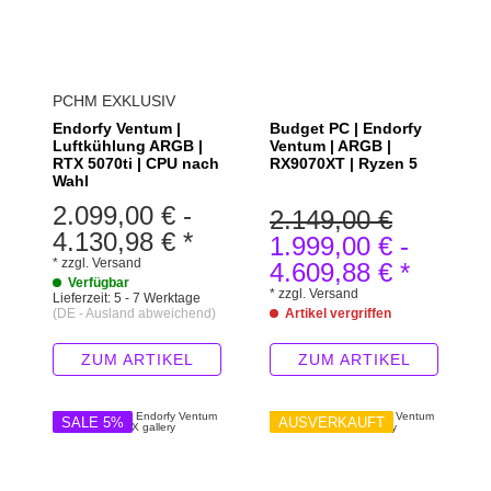
PCHM EXKLUSIV
Endorfy Ventum |
Budget PC | Endorfy
Luftkühlung ARGB |
Ventum | ARGB |
RTX 5070ti | CPU nach
RX9070XT | Ryzen 5
Wahl
2.099,00 €
-
2.149,00 €
4.130,98 €
*
1.999,00 €
-
*
zzgl.
Versand
4.609,88 €
*
Verfügbar
*
zzgl.
Versand
Lieferzeit:
5 - 7 Werktage
(DE - Ausland abweichend)
Artikel vergriffen
ZUM ARTIKEL
ZUM ARTIKEL
SALE 5%
AUSVERKAUFT