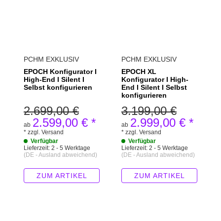
PCHM EXKLUSIV
PCHM EXKLUSIV
EPOCH Konfigurator I
EPOCH XL
High-End I Silent I
Konfigurator I High-
Selbst konfigurieren
End I Silent I Selbst
konfigurieren
2.699,00 €
3.199,00 €
2.599,00 €
*
2.999,00 €
*
ab
ab
*
zzgl.
Versand
*
zzgl.
Versand
Verfügbar
Verfügbar
Lieferzeit:
2 - 5 Werktage
Lieferzeit:
2 - 5 Werktage
(DE - Ausland abweichend)
(DE - Ausland abweichend)
ZUM ARTIKEL
ZUM ARTIKEL