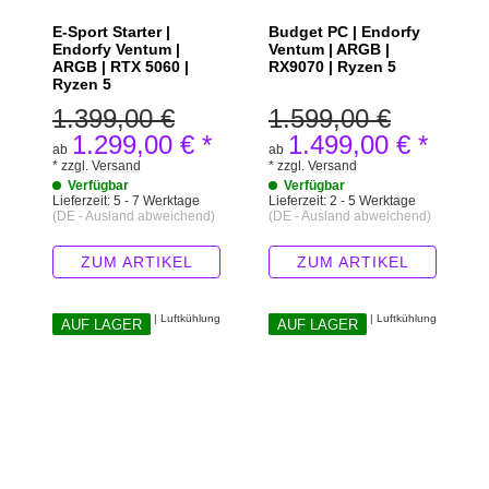
E-Sport Starter |
Budget PC | Endorfy
Endorfy Ventum |
Ventum | ARGB |
ARGB | RTX 5060 |
RX9070 | Ryzen 5
Ryzen 5
1.399,00 €
1.599,00 €
1.299,00 €
*
1.499,00 €
*
ab
ab
*
zzgl.
Versand
*
zzgl.
Versand
Verfügbar
Verfügbar
Lieferzeit:
5 - 7 Werktage
Lieferzeit:
2 - 5 Werktage
(DE - Ausland abweichend)
(DE - Ausland abweichend)
ZUM ARTIKEL
ZUM ARTIKEL
AUF LAGER
AUF LAGER